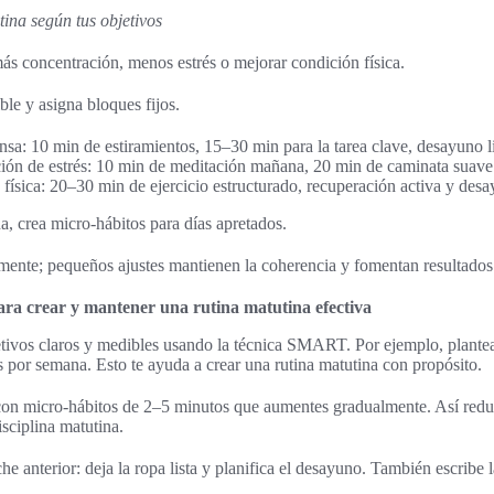
ina según tus objetivos
más concentración, menos estrés o mejorar condición física.
ble y asigna bloques fijos.
nsa: 10 min de estiramientos, 15–30 min para la tarea clave, desayuno li
ción de estrés: 10 min de meditación mañana, 20 min de caminata suave 
física: 20–30 min de ejercicio estructurado, recuperación activa y desa
na, crea micro-hábitos para días apretados.
mente; pequeños ajustes mantienen la coherencia y fomentan resultados 
para crear y mantener una rutina matutina efectiva
tivos claros y medibles usando la técnica SMART. Por ejemplo, plante
es por semana. Esto te ayuda a crear una rutina matutina con propósito.
n micro-hábitos de 2–5 minutos que aumentes gradualmente. Así reduc
sciplina matutina.
e anterior: deja la ropa lista y planifica el desayuno. También escribe la