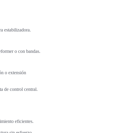
a estabilizadora.
 reformer o con bandas.
ón o extensión
a de control central.
imiento eficientes.
stura sin esfuerzo