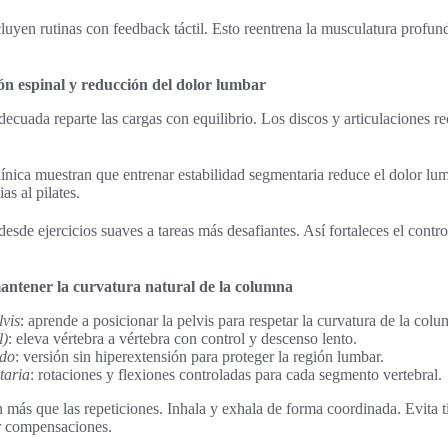
luyen rutinas con feedback táctil. Esto reentrena la musculatura profund
ión espinal y reducción del dolor lumbar
decuada reparte las cargas con equilibrio. Los discos y articulaciones 
línica muestran que entrenar estabilidad segmentaria reduce el dolor lu
as al pilates.
esde ejercicios suaves a tareas más desafiantes. Así fortaleces el contr
mantener la curvatura natural de la columna
lvis
: aprende a posicionar la pelvis para respetar la curvatura de la colu
l)
: eleva vértebra a vértebra con control y descenso lento.
ado
: versión sin hiperextensión para proteger la región lumbar.
taria
: rotaciones y flexiones controladas para cada segmento vertebral.
 más que las repeticiones. Inhala y exhala de forma coordinada. Evita ti
r compensaciones.