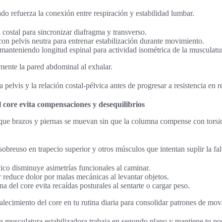
do refuerza la conexión entre respiración y estabilidad lumbar.
l costal para sincronizar diafragma y transverso.
 con pelvis neutra para entrenar estabilización durante movimiento.
anteniendo longitud espinal para actividad isométrica de la musculatur
mente la pared abdominal al exhalar.
a pelvis y la relación costal-pélvica antes de progresar a resistencia en
l core evita compensaciones y desequilibrios
 que brazos y piernas se muevan sin que la columna compense con torsi
sobreuso en trapecio superior y otros músculos que intentan suplir la falt
ico disminuye asimetrías funcionales al caminar.
 reduce dolor por malas mecánicas al levantar objetos.
a del core evita recaídas posturales al sentarte o cargar peso.
talecimiento del core en tu rutina diaria para consolidar patrones de mov
la musculatura estabilizadora trabaja en segundo plano y mantiene tu po