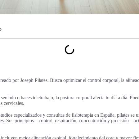
o
reado por Joseph Pilates. Busca optimizar el control corporal, la alineac
sentado o haces teletrabajo, la postura corporal afecta tu día a día. Pue
s cervicales.
tudios especializados y consultas de fisioterapia en España, pilates se u
nes. Sus principios—control, respiración, concentración y precisión—ac
 incluyen mejor alineación espinal, fortalecimiento del core y mayor fle