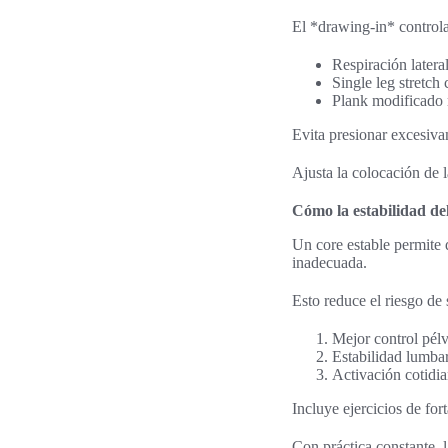
El *drawing-in* controla
Respiración latera
Single leg stretch
Plank modificado m
Evita presionar excesiva
Ajusta la colocación de l
Cómo la estabilidad de
Un core estable permite
inadecuada.
Esto reduce el riesgo de 
Mejor control pélv
Estabilidad lumbar
Activación cotidian
Incluye ejercicios de for
Con práctica constante, 