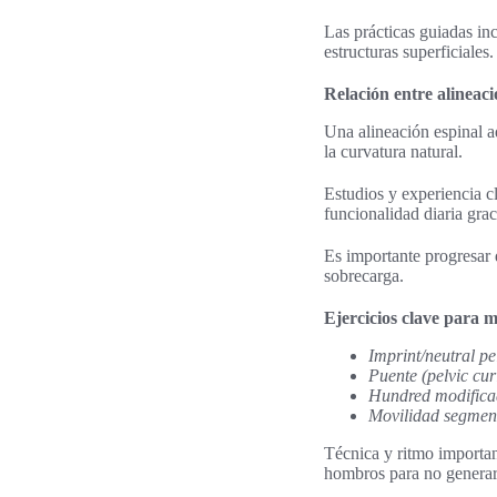
Las prácticas guiadas inc
estructuras superficiales.
Relación entre alineac
Una alineación espinal a
la curvatura natural.
Estudios y experiencia c
funcionalidad diaria graci
Es importante progresar d
sobrecarga.
Ejercicios clave para 
Imprint/neutral pe
Puente (pelvic cur
Hundred modific
Movilidad segmen
Técnica y ritmo importan
hombros para no genera