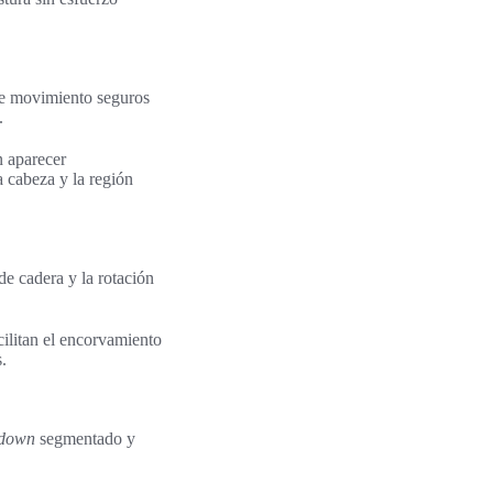
 de movimiento seguros
.
n aparecer
a cabeza y la región
de cadera y la rotación
cilitan el encorvamiento
.
 down
segmentado y