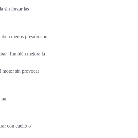
a sin forzar las
reciben menos presión con
mbar. También mejora la
ol motor sin provocar
mna.
rar con cuello o