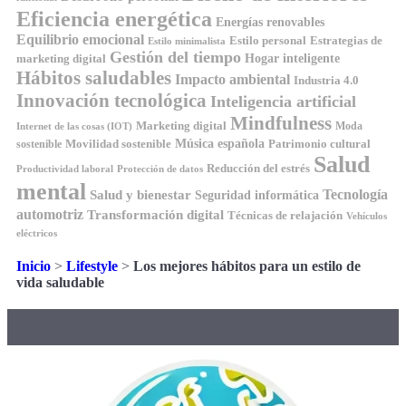
Eficiencia energética
Energías renovables
Equilibrio emocional
Estilo personal
Estrategias de
Estilo minimalista
Gestión del tiempo
Hogar inteligente
marketing digital
Hábitos saludables
Impacto ambiental
Industria 4.0
Innovación tecnológica
Inteligencia artificial
Mindfulness
Marketing digital
Moda
Internet de las cosas (IOT)
Música española
Movilidad sostenible
Patrimonio cultural
sostenible
Salud
Reducción del estrés
Productividad laboral
Protección de datos
mental
Tecnología
Salud y bienestar
Seguridad informática
automotriz
Transformación digital
Técnicas de relajación
Vehículos
eléctricos
Inicio
>
Lifestyle
>
Los mejores hábitos para un estilo de
vida saludable