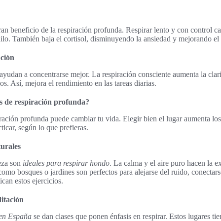
ran beneficio de la respiración profunda. Respirar lento y con control c
uilo. También baja el cortisol, disminuyendo la ansiedad y mejorando el
ación
 ayudan a concentrarse mejor. La respiración consciente aumenta la clar
s. Así, mejora el rendimiento en las tareas diarias.
s de respiración profunda?
iración profunda puede cambiar tu vida. Elegir bien el lugar aumenta lo
cticar, según lo que prefieras.
urales
leza son
ideales para respirar hondo
. La calma y el aire puro hacen la 
omo bosques o jardines son perfectos para alejarse del ruido, conecta
ican estos ejercicios.
itación
 en España
se dan clases que ponen énfasis en respirar. Estos lugares tie