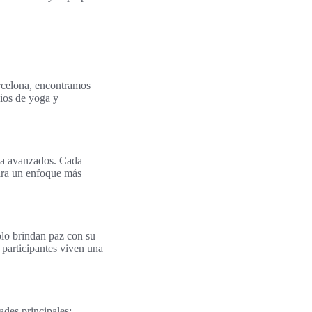
arcelona, encontramos
dios de yoga y
o a avanzados. Cada
para un enfoque más
olo brindan paz con su
 participantes viven una
ades principales: