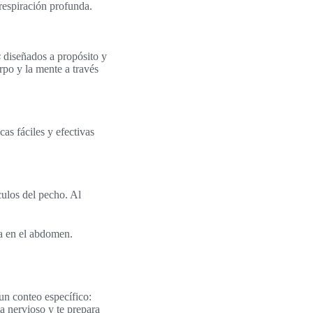
respiración profunda.
s
diseñados a propósito y
rpo y la mente a través
as fáciles y efectivas
culos del pecho. Al
ra en el abdomen.
n conteo específico:
a nervioso y te prepara