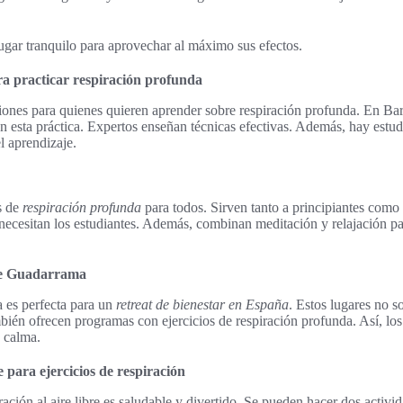
ugar tranquilo para aprovechar al máximo sus efectos.
a practicar respiración profunda
iones para quienes quieren aprender sobre respiración profunda. En B
en esta práctica. Expertos enseñan técnicas efectivas. Además, hay estu
l aprendizaje.
s de
respiración profunda
para todos. Sirven tanto a principiantes com
e necesitan los estudiantes. Además, combinan meditación y relajación 
 de Guadarrama
 es perfecta para un
retreat de bienestar en España
. Estos lugares no s
ién ofrecen programas con ejercicios de respiración profunda. Así, los
 calma.
e para ejercicios de respiración
ración al aire libre es saludable y divertido. Se pueden hacer dos activid