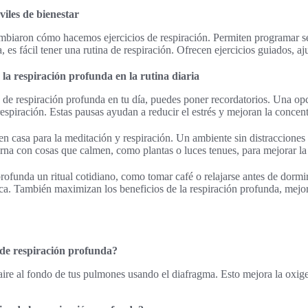
iles de bienestar
mbiaron cómo hacemos ejercicios de respiración. Permiten programar se
 es fácil tener una rutina de respiración. Ofrecen ejercicios guiados, a
la respiración profunda en la rutina diaria
s de respiración profunda en tu día, puedes poner recordatorios. Una op
espiración. Estas pausas ayudan a reducir el estrés y mejoran la concent
en casa para la meditación y respiración. Un ambiente sin distracciones
orna con cosas que calmen, como plantas o luces tenues, para mejorar la
rofunda un ritual cotidiano, como tomar café o relajarse antes de dormir, 
tica. También maximizan los beneficios de la respiración profunda, mejor
s de respiración profunda?
 aire al fondo de tus pulmones usando el diafragma. Esto mejora la oxi