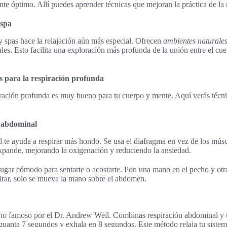
te óptimo. Allí puedes aprender técnicas que mejoran la práctica de la 
 spa
 y spas hace la relajación aún más especial. Ofrecen
ambientes naturale
les. Esto facilita una exploración más profunda de la unión entre el cue
 para la respiración profunda
iración profunda es muy bueno para tu cuerpo y mente. Aquí verás técnic
n abdominal
 te ayuda a respirar más hondo. Se usa el diafragma en vez de los mús
xpande, mejorando la oxigenación y reduciendo la ansiedad.
ugar cómodo para sentarte o acostarte. Pon una mano en el pecho y ot
irar, solo se mueva la mano sobre el abdomen.
ho famoso por el Dr. Andrew Weil. Combinas respiración abdominal y u
guanta 7 segundos y exhala en 8 segundos. Este método relaja tu sistem