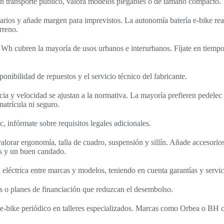
n transporte público, valora modelos plegables o de tamaño compacto.
iarios y añade margen para imprevistos. La autonomía batería e-bike real
erreno.
Wh cubren la mayoría de usos urbanos e interurbanos. Fíjate en tiempos 
onibilidad de repuestos y el servicio técnico del fabricante.
a y velocidad se ajustan a la normativa. La mayoría prefieren pedelec 
matrícula ni seguro.
, infórmate sobre requisitos legales adicionales.
valorar ergonomía, talla de cuadro, suspensión y sillín. Añade accesorio
os y un buen candado.
 eléctrica entre marcas y modelos, teniendo en cuenta garantías y servi
s o planes de financiación que reduzcan el desembolso.
 e-bike periódico en talleres especializados. Marcas como Orbea o BH 