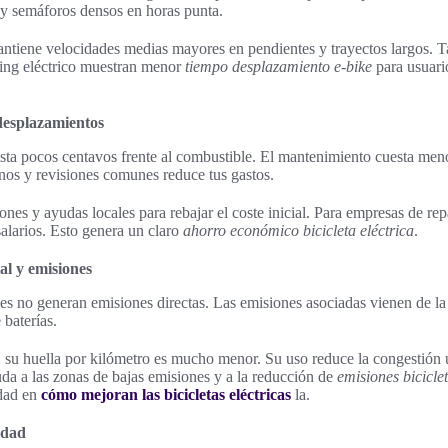
 y semáforos densos en horas punta.
mantiene velocidades medias mayores en pendientes y trayectos largos. T
ring eléctrico muestran menor
tiempo desplazamiento e-bike
para usuari
esplazamientos
sta pocos centavos frente al combustible. El mantenimiento cuesta men
nos y revisiones comunes reduce tus gastos.
s y ayudas locales para rebajar el coste inicial. Para empresas de repar
salarios. Esto genera un claro
ahorro económico bicicleta eléctrica
.
l y emisiones
es no generan emisiones directas. Las emisiones asociadas vienen de la 
 baterías.
su huella por kilómetro es mucho menor. Su uso reduce la congestión 
yuda a las zonas de bajas emisiones y a la reducción de
emisiones biciclet
idad en
cómo mejoran las bicicletas eléctricas
la.
idad