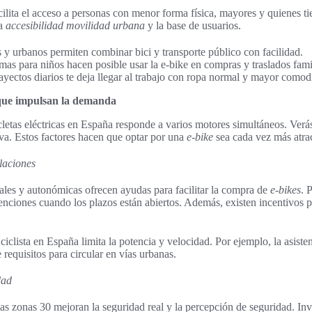
facilita el acceso a personas con menor forma física, mayores y quienes 
la
accesibilidad movilidad urbana
y la base de usuarios.
y urbanos permiten combinar bici y transporte público con facilidad.
emas para niños hacen posible usar la e-bike en compras y traslados fami
yectos diarios te deja llegar al trabajo con ropa normal y mayor comod
 que impulsan la demanda
cletas eléctricas en España responde a varios motores simultáneos. Verás
iva. Estos factores hacen que optar por una
e-bike
sea cada vez más atrac
ulaciones
ales y autonómicas ofrecen ayudas para facilitar la compra de
e-bikes
. 
ones cuando los plazos están abiertos. Además, existen incentivos par
ciclista en España limita la potencia y velocidad. Por ejemplo, la asiste
requisitos para circular en vías urbanas.
dad
 las zonas 30 mejoran la seguridad real y la percepción de seguridad. In