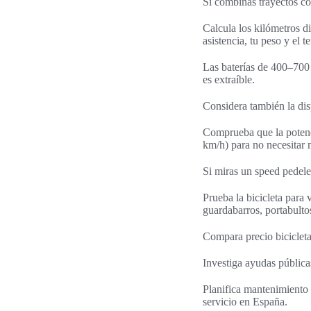
Si combinas trayectos co
Calcula los kilómetros d
asistencia, tu peso y el t
Las baterías de 400–700 
es extraíble.
Considera también la disp
Comprueba que la potenci
km/h) para no necesitar 
Si miras un speed pedelec
Prueba la bicicleta para 
guardabarros, portabult
Compara precio bicicleta
Investiga ayudas pública
Planifica mantenimiento
servicio en España.