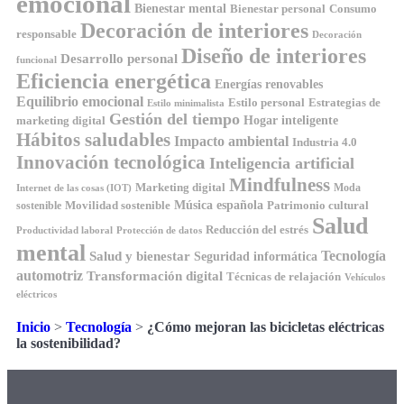
emocional
Bienestar mental
Bienestar personal
Consumo
Decoración de interiores
responsable
Decoración
Diseño de interiores
Desarrollo personal
funcional
Eficiencia energética
Energías renovables
Equilibrio emocional
Estilo personal
Estrategias de
Estilo minimalista
Gestión del tiempo
Hogar inteligente
marketing digital
Hábitos saludables
Impacto ambiental
Industria 4.0
Innovación tecnológica
Inteligencia artificial
Mindfulness
Marketing digital
Moda
Internet de las cosas (IOT)
Música española
Movilidad sostenible
Patrimonio cultural
sostenible
Salud
Reducción del estrés
Productividad laboral
Protección de datos
mental
Tecnología
Salud y bienestar
Seguridad informática
automotriz
Transformación digital
Técnicas de relajación
Vehículos
eléctricos
Inicio
>
Tecnología
>
¿Cómo mejoran las bicicletas eléctricas
la sostenibilidad?