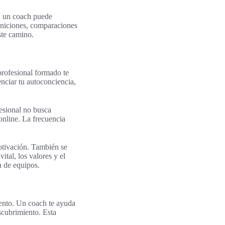
o, un coach puede
finiciones, comparaciones
ste camino.
profesional formado te
ciar tu autoconciencia,
esional no busca
 online. La frecuencia
otivación. También se
ital, los valores y el
n de equipos.
iento. Un coach te ayuda
scubrimiento. Esta