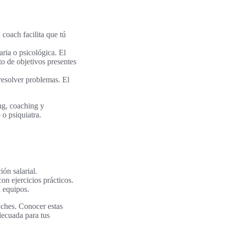
coach facilita que tú
aria o psicológica. El
to de objetivos presentes
resolver problemas. El
ng, coaching y
o psiquiatra.
ón salarial.
on ejercicios prácticos.
 equipos.
ches. Conocer estas
decuada para tus