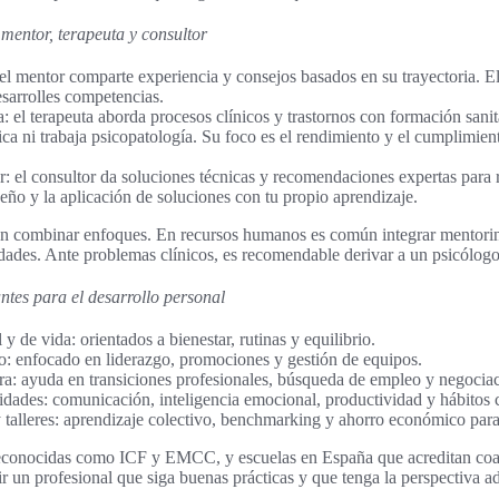
 mentor, terapeuta y consultor
l mentor comparte experiencia y consejos basados en su trayectoria. El 
sarrolles competencias.
: el terapeuta aborda procesos clínicos y trastornos con formación sanit
ca ni trabaja psicopatología. Su foco es el rendimiento y el cumplimien
: el consultor da soluciones técnicas y recomendaciones expertas para 
eño y la aplicación de soluciones con tu propio aprendizaje.
ten combinar enfoques. En recursos humanos es común integrar mentori
dades. Ante problemas clínicos, es recomendable derivar a un psicólogo 
ntes para el desarrollo personal
y de vida: orientados a bienestar, rutinas y equilibrio.
o: enfocado en liderazgo, promociones y gestión de equipos.
a: ayuda en transiciones profesionales, búsqueda de empleo y negociaci
dades: comunicación, inteligencia emocional, productividad y hábitos c
 talleres: aprendizaje colectivo, benchmarking y ahorro económico para
 reconocidas como ICF y EMCC, y escuelas en España que acreditan coa
ir un profesional que siga buenas prácticas y que tenga la perspectiva a