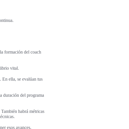
ontinua.
la formación del coach
brio vital.
 En ella, se evalúan tus
la duración del programa
. También habrá métricas
técnicas.
ener esos avances.