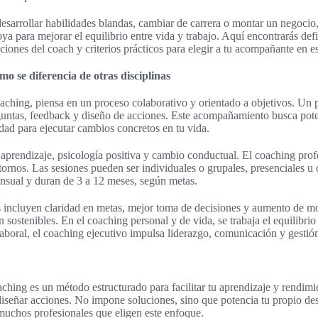
 desarrollar habilidades blandas, cambiar de carrera o montar un negoci
ya para mejorar el equilibrio entre vida y trabajo. Aquí encontrarás de
nciones del coach y criterios prácticos para elegir a tu acompañante en e
mo se diferencia de otras disciplinas
oaching, piensa en un proceso colaborativo y orientado a objetivos. Un 
ntas, feedback y diseño de acciones. Este acompañamiento busca poten
dad para ejecutar cambios concretos en tu vida.
aprendizaje, psicología positiva y cambio conductual. El coaching prof
astornos. Las sesiones pueden ser individuales o grupales, presenciales u
nsual y duran de 3 a 12 meses, según metas.
s incluyen claridad en metas, mejor toma de decisiones y aumento de m
 sostenibles. En el coaching personal y de vida, se trabaja el equilibrio v
laboral, el coaching ejecutivo impulsa liderazgo, comunicación y gestió
aching es un método estructurado para facilitar tu aprendizaje y rendim
 diseñar acciones. No impone soluciones, sino que potencia tu propio de
 muchos profesionales que eligen este enfoque.