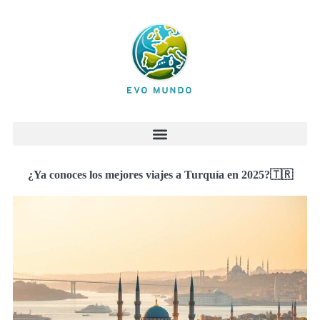
¿Ya conoces los mejores viajes a Turquía en 2025?🇹🇷