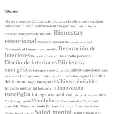
Etiquetas
Ahorro energético
Alimentación balanceada
Alimentación consciente
Automatización del hogar
Autocuidado
Automatización de
Bienestar
procesos
Automatización industrial
emocional
Bienestar mental
Bienestar personal
Decoración de
Consumo responsable
Ciberseguridad
interiores
Desarrollo personal
Decoración funcional
Diseño de interiores
Eficiencia
energética
Equilibrio emocional
Energías renovables
Estilo
Gestión
Estilo personal
Estrategias de marketing digital
minimalista
Hábitos saludables
del tiempo
Hogar inteligente
Innovación
Impacto ambiental
Industria 4.0
tecnológica
Inteligencia artificial
Internet de las cosas (IOT)
Mindfulness
Marketing digital
Movilidad
Moda sostenible
Música española
sostenible
Patrimonio cultural
Protección de datos
Salud mental
Salud y bienestar
Reducción del estrés