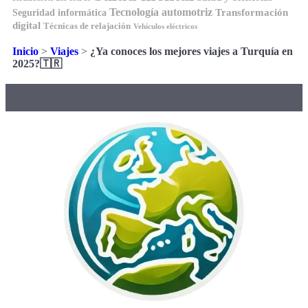
Tecnología automotriz
Transformación
Seguridad informática
digital
Técnicas de relajación
Vehículos eléctricos
Inicio
>
Viajes
>
¿Ya conoces los mejores viajes a Turquía en
2025?🇹🇷