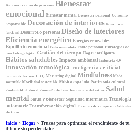
Bienestar
Automatización de procesos
emocional
Bienestar mental
Bienestar personal
Consumo
Decoración de interiores
responsable
Decoración
Diseño de interiores
Desarrollo personal
funcional
Eficiencia energética
Energías renovables
Equilibrio emocional
Estilo personal
Estrategias de
Estilo minimalista
Gestión del tiempo
Hogar inteligente
marketing digital
Hábitos saludables
Impacto ambiental
Industria 4.0
Innovación tecnológica
Inteligencia artificial
Mindfulness
Marketing digital
Moda
Internet de las cosas (IOT)
Música española
Movilidad sostenible
Patrimonio cultural
sostenible
Salud
Reducción del estrés
Productividad laboral
Protección de datos
mental
Tecnología
Salud y bienestar
Seguridad informática
automotriz
Transformación digital
Técnicas de relajación
Vehículos
eléctricos
Inicio
>
Hogar
>
Trucos para optimizar el rendimiento de tu
iPhone sin perder datos