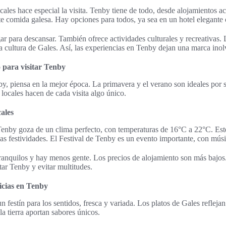
cales hace especial la visita. Tenby tiene de todo, desde alojamientos a
te comida galesa. Hay opciones para todos, ya sea en un hotel elegante 
r para descansar. También ofrece actividades culturales y recreativas.
ca cultura de Gales. Así, las experiencias en Tenby dejan una marca inolv
 para visitar Tenby
y, piensa en la mejor época. La primavera y el verano son ideales por 
 locales hacen de cada visita algo único.
cales
enby goza de un clima perfecto, con temperaturas de 16°C a 22°C. Este
 las festividades. El Festival de Tenby es un evento importante, con músi
ranquilos y hay menos gente. Los precios de alojamiento son más bajos
tar Tenby y evitar multitudes.
icias en Tenby
festín para los sentidos, fresca y variada. Los platos de Gales reflejan
la tierra aportan sabores únicos.