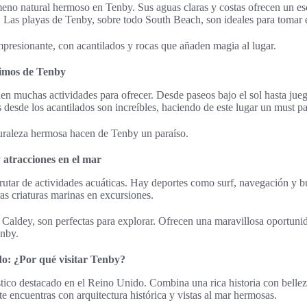
eno natural hermoso en Tenby. Sus aguas claras y costas ofrecen un es
. Las playas de Tenby, sobre todo South Beach, son ideales para tomar el
mpresionante, con acantilados y rocas que añaden magia al lugar.
timos de Tenby
nen muchas actividades para ofrecer. Desde paseos bajo el sol hasta jueg
 desde los acantilados son increíbles, haciendo de este lugar un must par
turaleza hermosa hacen de Tenby un paraíso.
 atracciones en el mar
sfrutar de actividades acuáticas. Hay deportes como surf, navegación y 
as criaturas marinas en excursiones.
 Caldey, son perfectas para explorar. Ofrecen una maravillosa oportun
enby.
o: ¿Por qué visitar Tenby?
stico destacado en el Reino Unido. Combina una rica historia con bellez
te encuentras con arquitectura histórica y vistas al mar hermosas.