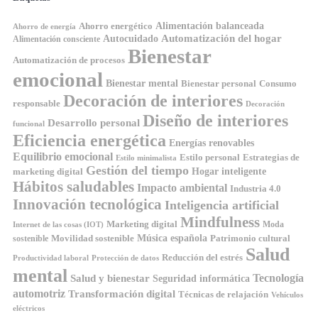
Ahorro energético
Alimentación balanceada
Ahorro de energía
Automatización del hogar
Autocuidado
Alimentación consciente
Bienestar
Automatización de procesos
emocional
Bienestar mental
Bienestar personal
Consumo
Decoración de interiores
responsable
Decoración
Diseño de interiores
Desarrollo personal
funcional
Eficiencia energética
Energías renovables
Equilibrio emocional
Estilo personal
Estrategias de
Estilo minimalista
Gestión del tiempo
Hogar inteligente
marketing digital
Hábitos saludables
Impacto ambiental
Industria 4.0
Innovación tecnológica
Inteligencia artificial
Mindfulness
Marketing digital
Moda
Internet de las cosas (IOT)
Música española
Movilidad sostenible
Patrimonio cultural
sostenible
Salud
Reducción del estrés
Productividad laboral
Protección de datos
mental
Tecnología
Salud y bienestar
Seguridad informática
automotriz
Transformación digital
Técnicas de relajación
Vehículos
eléctricos