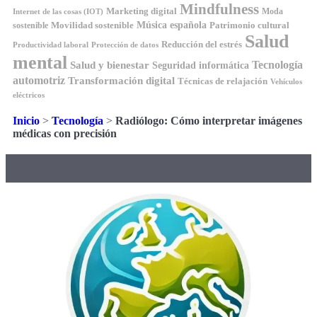
Mindfulness
Marketing digital
Moda
Internet de las cosas (IOT)
Música española
Movilidad sostenible
Patrimonio cultural
sostenible
Salud
Reducción del estrés
Productividad laboral
Protección de datos
mental
Tecnología
Salud y bienestar
Seguridad informática
automotriz
Transformación digital
Técnicas de relajación
Vehículos
eléctricos
Inicio
>
Tecnología
>
Radiólogo: Cómo interpretar imágenes
médicas con precisión