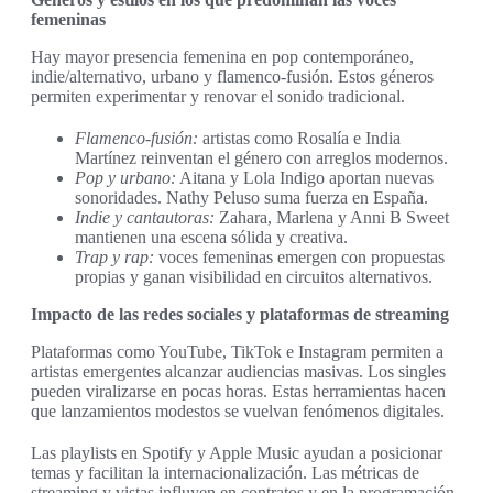
femeninas
Hay mayor presencia femenina en pop contemporáneo,
indie/alternativo, urbano y flamenco-fusión. Estos géneros
permiten experimentar y renovar el sonido tradicional.
Flamenco-fusión:
artistas como Rosalía e India
Martínez reinventan el género con arreglos modernos.
Pop y urbano:
Aitana y Lola Indigo aportan nuevas
sonoridades. Nathy Peluso suma fuerza en España.
Indie y cantautoras:
Zahara, Marlena y Anni B Sweet
mantienen una escena sólida y creativa.
Trap y rap:
voces femeninas emergen con propuestas
propias y ganan visibilidad en circuitos alternativos.
Impacto de las redes sociales y plataformas de streaming
Plataformas como YouTube, TikTok e Instagram permiten a
artistas emergentes alcanzar audiencias masivas. Los singles
pueden viralizarse en pocas horas. Estas herramientas hacen
que lanzamientos modestos se vuelvan fenómenos digitales.
Las playlists en Spotify y Apple Music ayudan a posicionar
temas y facilitan la internacionalización. Las métricas de
streaming y vistas influyen en contratos y en la programación