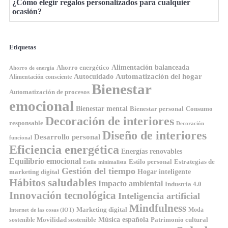
¿Cómo elegir regalos personalizados para cualquier
ocasión?
Etiquetas
Ahorro energético
Alimentación balanceada
Ahorro de energía
Automatización del hogar
Autocuidado
Alimentación consciente
Bienestar
Automatización de procesos
emocional
Bienestar mental
Bienestar personal
Consumo
Decoración de interiores
responsable
Decoración
Diseño de interiores
Desarrollo personal
funcional
Eficiencia energética
Energías renovables
Equilibrio emocional
Estilo personal
Estrategias de
Estilo minimalista
Gestión del tiempo
Hogar inteligente
marketing digital
Hábitos saludables
Impacto ambiental
Industria 4.0
Innovación tecnológica
Inteligencia artificial
Mindfulness
Marketing digital
Moda
Internet de las cosas (IOT)
Música española
Movilidad sostenible
Patrimonio cultural
sostenible