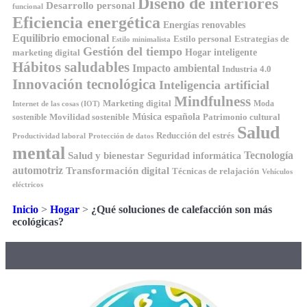
Diseño de interiores
Desarrollo personal
funcional
Eficiencia energética
Energías renovables
Equilibrio emocional
Estilo personal
Estrategias de
Estilo minimalista
Gestión del tiempo
Hogar inteligente
marketing digital
Hábitos saludables
Impacto ambiental
Industria 4.0
Innovación tecnológica
Inteligencia artificial
Mindfulness
Marketing digital
Moda
Internet de las cosas (IOT)
Música española
Movilidad sostenible
Patrimonio cultural
sostenible
Salud
Reducción del estrés
Productividad laboral
Protección de datos
mental
Tecnología
Salud y bienestar
Seguridad informática
automotriz
Transformación digital
Técnicas de relajación
Vehículos
eléctricos
Inicio
>
Hogar
>
¿Qué soluciones de calefacción son más
ecológicas?