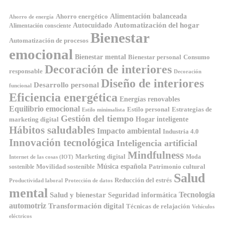
Ahorro energético
Alimentación balanceada
Ahorro de energía
Automatización del hogar
Autocuidado
Alimentación consciente
Bienestar
Automatización de procesos
emocional
Bienestar mental
Bienestar personal
Consumo
Decoración de interiores
responsable
Decoración
Diseño de interiores
Desarrollo personal
funcional
Eficiencia energética
Energías renovables
Equilibrio emocional
Estilo personal
Estrategias de
Estilo minimalista
Gestión del tiempo
Hogar inteligente
marketing digital
Hábitos saludables
Impacto ambiental
Industria 4.0
Innovación tecnológica
Inteligencia artificial
Mindfulness
Marketing digital
Moda
Internet de las cosas (IOT)
Música española
Movilidad sostenible
Patrimonio cultural
sostenible
Salud
Reducción del estrés
Productividad laboral
Protección de datos
mental
Tecnología
Salud y bienestar
Seguridad informática
automotriz
Transformación digital
Técnicas de relajación
Vehículos
eléctricos