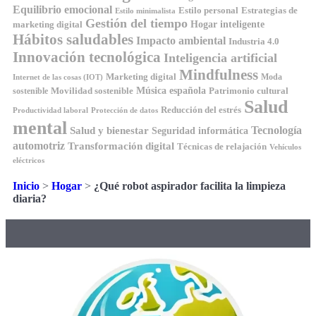
Equilibrio emocional
Estilo personal
Estrategias de
Estilo minimalista
Gestión del tiempo
Hogar inteligente
marketing digital
Hábitos saludables
Impacto ambiental
Industria 4.0
Innovación tecnológica
Inteligencia artificial
Mindfulness
Marketing digital
Moda
Internet de las cosas (IOT)
Música española
Movilidad sostenible
Patrimonio cultural
sostenible
Salud
Reducción del estrés
Productividad laboral
Protección de datos
mental
Tecnología
Salud y bienestar
Seguridad informática
automotriz
Transformación digital
Técnicas de relajación
Vehículos
eléctricos
Inicio
>
Hogar
>
¿Qué robot aspirador facilita la limpieza
diaria?