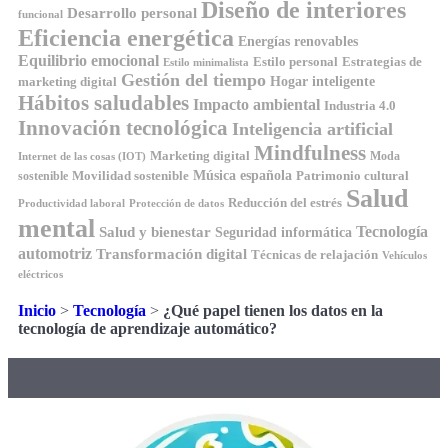
Diseño de interiores
Desarrollo personal
funcional
Eficiencia energética
Energías renovables
Equilibrio emocional
Estilo personal
Estrategias de
Estilo minimalista
Gestión del tiempo
Hogar inteligente
marketing digital
Hábitos saludables
Impacto ambiental
Industria 4.0
Innovación tecnológica
Inteligencia artificial
Mindfulness
Marketing digital
Moda
Internet de las cosas (IOT)
Música española
Movilidad sostenible
Patrimonio cultural
sostenible
Salud
Reducción del estrés
Productividad laboral
Protección de datos
mental
Tecnología
Salud y bienestar
Seguridad informática
automotriz
Transformación digital
Técnicas de relajación
Vehículos
eléctricos
Inicio
>
Tecnología
>
¿Qué papel tienen los datos en la
tecnología de aprendizaje automático?