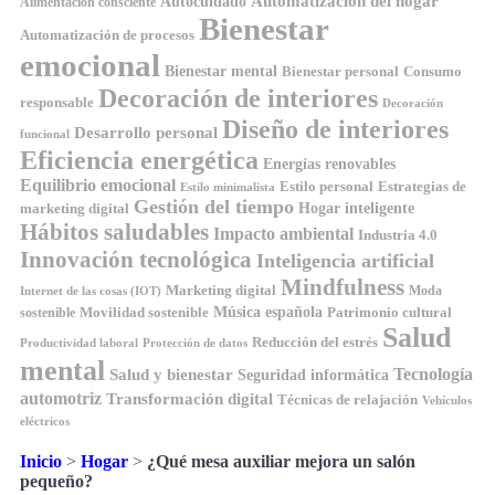
Automatización del hogar
Autocuidado
Alimentación consciente
Bienestar
Automatización de procesos
emocional
Bienestar mental
Bienestar personal
Consumo
Decoración de interiores
responsable
Decoración
Diseño de interiores
Desarrollo personal
funcional
Eficiencia energética
Energías renovables
Equilibrio emocional
Estilo personal
Estrategias de
Estilo minimalista
Gestión del tiempo
Hogar inteligente
marketing digital
Hábitos saludables
Impacto ambiental
Industria 4.0
Innovación tecnológica
Inteligencia artificial
Mindfulness
Marketing digital
Moda
Internet de las cosas (IOT)
Música española
Movilidad sostenible
Patrimonio cultural
sostenible
Salud
Reducción del estrés
Productividad laboral
Protección de datos
mental
Tecnología
Salud y bienestar
Seguridad informática
automotriz
Transformación digital
Técnicas de relajación
Vehículos
eléctricos
Inicio
>
Hogar
>
¿Qué mesa auxiliar mejora un salón
pequeño?