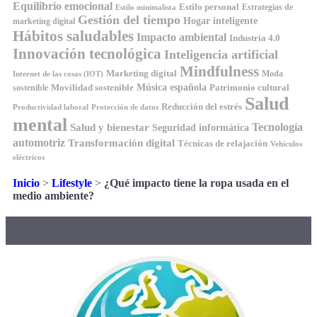
Equilibrio emocional
Estilo personal
Estrategias de
Estilo minimalista
Gestión del tiempo
Hogar inteligente
marketing digital
Hábitos saludables
Impacto ambiental
Industria 4.0
Innovación tecnológica
Inteligencia artificial
Mindfulness
Marketing digital
Moda
Internet de las cosas (IOT)
Música española
Movilidad sostenible
Patrimonio cultural
sostenible
Salud
Reducción del estrés
Productividad laboral
Protección de datos
mental
Tecnología
Salud y bienestar
Seguridad informática
automotriz
Transformación digital
Técnicas de relajación
Vehículos
eléctricos
Inicio
>
Lifestyle
>
¿Qué impacto tiene la ropa usada en el
medio ambiente?