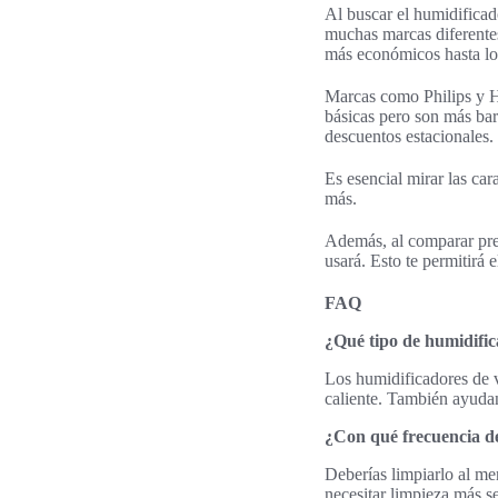
Al buscar el humidificado
muchas marcas diferentes,
más económicos hasta lo
Marcas como Philips y H
básicas pero son más bar
descuentos estacionales.
Es esencial mirar las car
más.
Además, al comparar prec
usará. Esto te permitirá 
FAQ
¿Qué tipo de humidific
Los humidificadores de 
caliente. También ayudan
¿Con qué frecuencia d
Deberías limpiarlo al me
necesitar limpieza más s