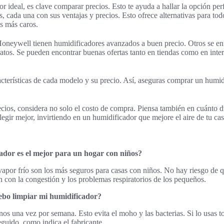
r ideal, es clave comparar precios. Esto te ayuda a hallar la opción per
 cada una con sus ventajas y precios. Esto ofrece alternativas para todo
s más caros.
oneywell tienen humidificadores avanzados a buen precio. Otros se en
atos. Se pueden encontrar buenas ofertas tanto en tiendas como en inte
acterísticas de cada modelo y su precio. Así, aseguras comprar un humidi
ios, considera no solo el costo de compra. Piensa también en cuánto d
elegir mejor, invirtiendo en un humidificador que mejore el aire de tu cas
ador es el mejor para un hogar con niños?
vapor frío son los más seguros para casas con niños. No hay riesgo de
 con la congestión y los problemas respiratorios de los pequeños.
ebo limpiar mi humidificador?
nos una vez por semana. Esto evita el moho y las bacterias. Si lo usas t
eguido, como indica el fabricante.