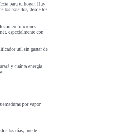
fecta para tu hogar. Hay
s los bolsillos, desde los
focan en funciones
rnet, especialmente con
ficador útil sin gastar de
urará y cuánta energía
a.
 quemaduras por vapor
odos los días, puede