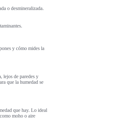
lada o desmineralizada.
ntaminantes.
o pones y cómo mides la
a, lejos de paredes y
para que la humedad se
umedad que hay. Lo ideal
s como moho o aire