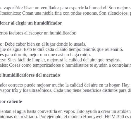
 vapor frío: Usan un ventilador para esparcir la humedad. Son mejores 
trasonicos: Crean una niebla fina con ondas sonoras. Son silenciosos,
derar al elegir un humidificador
rtos factores al escoger un humidificador.
: Debe caber bien en el lugar donde lo usarás.
ue de agua: Esto te dirá cada cuánto tiempo tendrás que rellenarlo.
 es para dormir, mejor uno que casi no haga ruido.
za: Si es fácil de limpiar, mejorará la calidad del aire que respiras.
ales: Cosas como temporizadores o humidistatos te ayudan a controlar
e humidificadores del mercado
dor correcto puede mejorar mucho la calidad del aire en tu hogar. Hay tr
 vapor frío y los ultrasónicos. Cada uno tiene beneficios distintos para d
or caliente
lientan el agua hasta convertirla en vapor. Esto ayuda a crear un ambie
 síntomas del resfriado. Por ejemplo, el modelo Honeywell HCM-350 es 