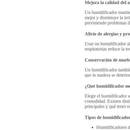
Mejora la calidad del a
Un humidificador mantien
mejor y disminuye la irri
previniendo problemas de
Alivio de alergias y pr
Usar un humidificador ali
respiratorias reduce la t
Conservación de muebl
Un humidificador tambié
que la madera se deterior
¿Qué humidificador mej
Elegir el humidificador 
comodidad. Existen disti
principales y qué tener 
Tipos de humidificador
Humidificadores de