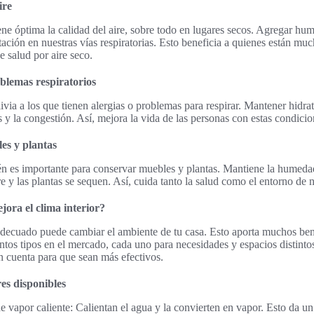
ire
e óptima la calidad del aire, sobre todo en lugares secos. Agregar hu
tación en nuestras vías respiratorias. Esto beneficia a quienes están muc
 salud por aire seco.
oblemas respiratorios
via a los que tienen alergias o problemas para respirar. Mantener hidrat
os y la congestión. Así, mejora la vida de las personas con estas condicio
es y plantas
n es importante para conservar muebles y plantas. Mantiene la humedad
e y las plantas se sequen. Así, cuida tanto la salud como el entorno de 
ora el clima interior?
adecuado puede cambiar el ambiente de tu casa. Esto aporta muchos bene
ntos tipos en el mercado, cada uno para necesidades y espacios distin
en cuenta para que sean más efectivos.
es disponibles
 vapor caliente: Calientan el agua y la convierten en vapor. Esto da un 