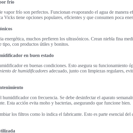
or frío
 de vapor frío son perfectos. Funcionan evaporando el agua de manera efi
a Vicks tiene opciones populares, eficientes y que consumen poca ener
ónicos
cia energética, muchos prefieren los ultrasónicos. Crean niebla fina med
e tipo, con productos útiles y bonitos.
idificador en buen estado
umidificador en buenas condiciones. Esto asegura su funcionamiento óp
iento de humidificadores
adecuado, junto con limpiezas regulares, evi
ntenimiento
l humidificador con frecuencia. Se debe desinfectar el aparato semanal
ante. Esta acción evita moho y bacterias, asegurando que funcione bien.
iar los filtros como lo indica el fabricante. Esto es parte esencial del
tilizada