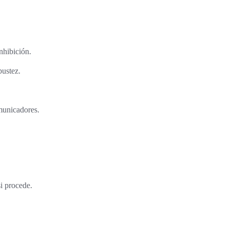
nhibición.
bustez.
omunicadores.
si procede.