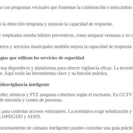
za con programas vecinales que fomentan la colaboración e intercambio
an la detección temprana y mejoran la capacidad de respuesta.
 empleados enseña hábitos preventivos, como asegurar ventanas y no dej
eros y servicios municipales también mejora la capacidad de respuesta 
ías que utilizan los servicios de seguridad
usa dispositivos y plataformas para ofrecer vigilancia eficaz. La tecnol
e. Aquí verás las herramientas clave y su función práctica.
eovigilancia inteligente
ullet, térmicas y PTZ aseguran cobertura según el escenario. En CCTV 
de intrusión y conteo de personas.
ra controlar accesos vehiculares. La normativa exige señalización y
la LOPDGDD y AEPD.
uncionamiento de cámaras inteligentes puedes consultar una guía prácti