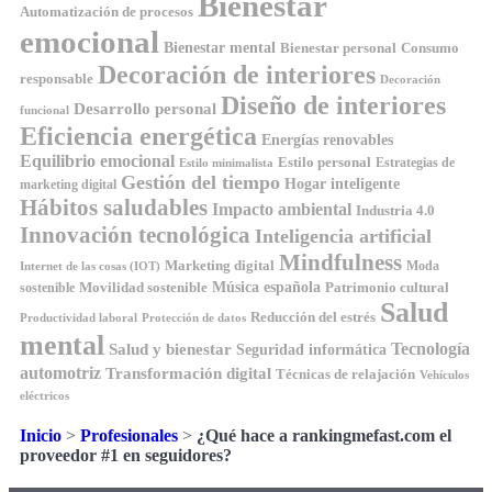
Bienestar
Automatización de procesos
emocional
Bienestar mental
Bienestar personal
Consumo
Decoración de interiores
responsable
Decoración
Diseño de interiores
Desarrollo personal
funcional
Eficiencia energética
Energías renovables
Equilibrio emocional
Estilo personal
Estrategias de
Estilo minimalista
Gestión del tiempo
Hogar inteligente
marketing digital
Hábitos saludables
Impacto ambiental
Industria 4.0
Innovación tecnológica
Inteligencia artificial
Mindfulness
Marketing digital
Moda
Internet de las cosas (IOT)
Música española
Movilidad sostenible
Patrimonio cultural
sostenible
Salud
Reducción del estrés
Productividad laboral
Protección de datos
mental
Tecnología
Salud y bienestar
Seguridad informática
automotriz
Transformación digital
Técnicas de relajación
Vehículos
eléctricos
Inicio
>
Profesionales
>
¿Qué hace a rankingmefast.com el
proveedor #1 en seguidores?