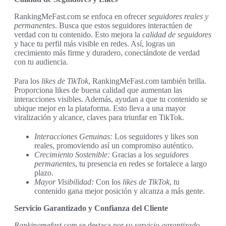
RankingMeFast.com se enfoca en ofrecer
seguidores reales y
permanentes
. Busca que estos seguidores interactúen de
verdad con tu contenido. Esto mejora la
calidad de seguidores
y hace tu perfil más visible en redes. Así, logras un
crecimiento más firme y duradero, conectándote de verdad
con tu audiencia.
Para los
likes de TikTok
, RankingMeFast.com también brilla.
Proporciona likes de buena calidad que aumentan las
interacciones visibles. Además, ayudan a que tu contenido se
ubique mejor en la plataforma. Esto lleva a una mayor
viralización y alcance, claves para triunfar en TikTok.
Interacciones Genuinas:
Los seguidores y likes son
reales, promoviendo así un compromiso auténtico.
Crecimiento Sostenible:
Gracias a los
seguidores
permanentes
, tu presencia en redes se fortalece a largo
plazo.
Mayor Visibilidad:
Con los
likes de TikTok
, tu
contenido gana mejor posición y alcanza a más gente.
Servicio Garantizado y Confianza del Cliente
Rankingmefast.com
se destaca por su
servicio garantizado
.