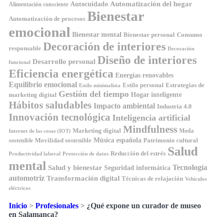
Automatización del hogar
Autocuidado
Alimentación consciente
Bienestar
Automatización de procesos
emocional
Bienestar mental
Bienestar personal
Consumo
Decoración de interiores
responsable
Decoración
Diseño de interiores
Desarrollo personal
funcional
Eficiencia energética
Energías renovables
Equilibrio emocional
Estilo personal
Estrategias de
Estilo minimalista
Gestión del tiempo
Hogar inteligente
marketing digital
Hábitos saludables
Impacto ambiental
Industria 4.0
Innovación tecnológica
Inteligencia artificial
Mindfulness
Marketing digital
Moda
Internet de las cosas (IOT)
Música española
Movilidad sostenible
Patrimonio cultural
sostenible
Salud
Reducción del estrés
Productividad laboral
Protección de datos
mental
Tecnología
Salud y bienestar
Seguridad informática
automotriz
Transformación digital
Técnicas de relajación
Vehículos
eléctricos
Inicio
>
Profesionales
>
¿Qué expone un curador de museo
en Salamanca?