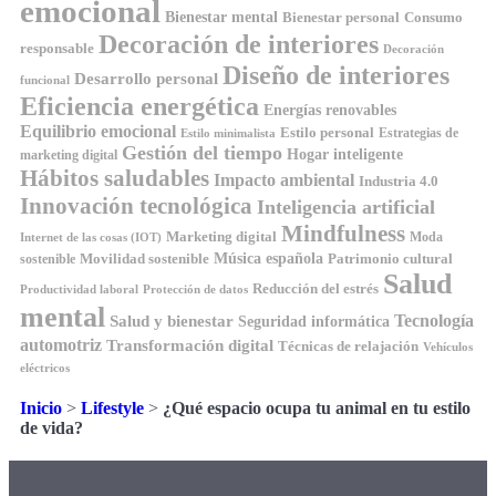
emocional
Bienestar mental
Bienestar personal
Consumo
Decoración de interiores
responsable
Decoración
Diseño de interiores
Desarrollo personal
funcional
Eficiencia energética
Energías renovables
Equilibrio emocional
Estilo personal
Estrategias de
Estilo minimalista
Gestión del tiempo
Hogar inteligente
marketing digital
Hábitos saludables
Impacto ambiental
Industria 4.0
Innovación tecnológica
Inteligencia artificial
Mindfulness
Marketing digital
Moda
Internet de las cosas (IOT)
Música española
Movilidad sostenible
Patrimonio cultural
sostenible
Salud
Reducción del estrés
Productividad laboral
Protección de datos
mental
Tecnología
Salud y bienestar
Seguridad informática
automotriz
Transformación digital
Técnicas de relajación
Vehículos
eléctricos
Inicio
>
Lifestyle
>
¿Qué espacio ocupa tu animal en tu estilo
de vida?