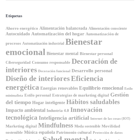
Etiquetas
Ahorro energético
Alimentación balanceada
Alimentación consciente
Automatización del hogar
Autocuidado
Automatización de
Bienestar
procesos
Automatización industrial
emocional
Bienestar mental
Bienestar personal
Decoración de
Consumo responsable
Ciberseguridad
interiores
Desarrollo personal
Decoración funcional
Diseño de interiores
Eficiencia
energética
Equilibrio emocional
Energías renovables
Estilo
Gestión
Estilo personal
Estrategias de marketing digital
minimalista
Hábitos saludables
del tiempo
Hogar inteligente
Innovación
Impacto ambiental
Industria 4.0
tecnológica
Inteligencia artificial
Internet de las cosas (IOT)
Mindfulness
Marketing digital
Movilidad
Moda sostenible
Música española
sostenible
Patrimonio cultural
Protección de datos
Salud mental