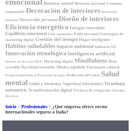
emocional
Bienestar mental
Bienestar personal
Consumo
Decoración de interiores
responsable
Decoración
Diseño de interiores
Desarrollo personal
funcional
Eficiencia energética
Energías renovables
Equilibrio emocional
Estilo personal
Estrategias de
Estilo minimalista
Gestión del tiempo
Hogar inteligente
marketing digital
Hábitos saludables
Impacto ambiental
Industria 4.0
Innovación tecnológica
Inteligencia artificial
Mindfulness
Marketing digital
Moda
Internet de las cosas (IOT)
Música española
Movilidad sostenible
Patrimonio cultural
sostenible
Salud
Reducción del estrés
Productividad laboral
Protección de datos
mental
Tecnología
Salud y bienestar
Seguridad informática
automotriz
Transformación digital
Técnicas de relajación
Vehículos
eléctricos
Inicio
>
Profesionales
>
¿Qué empresa ofrece envíos
internacionales seguros a Italia?