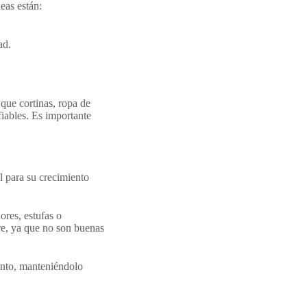
eas están:
ad.
 que cortinas, ropa de
iables. Es importante
l para su crecimiento
ores, estufas o
ire, ya que no son buenas
ento, manteniéndolo