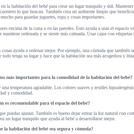
 en la habitación del bebé para crear un lugar tranquilo y útil. Mantene
encuentren lo que buscan. También crea un ambiente limpio que beneficia
a mucho para guardar juguetes, ropa y cosas importantes.
res encima de la cuna o en las paredes. Esto ayuda a usar el espacio ver
n se mantiene ordenada y se siente más calmada. Usar cajas con etiquetas
s cosas ayuda a ordenar mejor. Por ejemplo, una cómoda que también s
 todo tenga su lugar y hace que la habitación sea más acogedora y lista 
tos más importantes para la comodidad de la habitación del bebé?
 y una temperatura agradable. Los colores suaves y textiles hipoalergén
ridad y comodidad.
ón es recomendable para el espacio del bebé?
que puedas ajustar. También es bueno dejar entrar la luz natural con cor
ea un lugar tranquilo que ayuda al bebé a desarrollarse mejor.
 la habitación del bebé sea segura y cómoda?