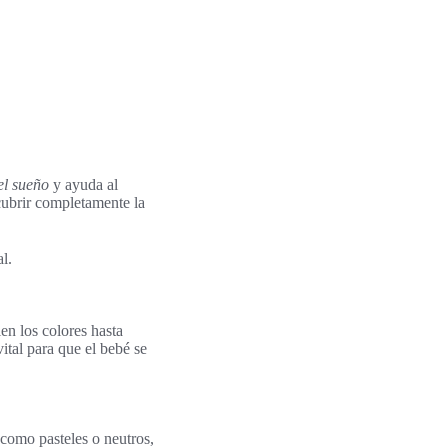
el sueño
y ayuda al
cubrir completamente la
l.
en los colores hasta
vital para que el bebé se
 como pasteles o neutros,