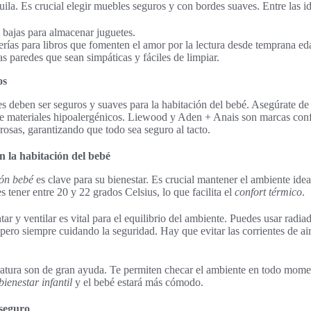
ila. Es crucial elegir muebles seguros y con bordes suaves. Entre las id
s bajas para almacenar juguetes.
terías para libros que fomenten el amor por la lectura desde temprana ed
s paredes que sean simpáticas y fáciles de limpiar.
os
es deben ser seguros y suaves para la habitación del bebé. Asegúrate de
e materiales hipoalergénicos. Liewood y Aden + Anais son marcas conf
rosas, garantizando que todo sea seguro al tacto.
n la habitación del bebé
ión bebé
es clave para su bienestar. Es crucial mantener el ambiente idea
 tener entre 20 y 22 grados Celsius, lo que facilita el
confort térmico
.
r y ventilar es vital para el equilibrio del ambiente. Puedes usar radiad
, pero siempre cuidando la seguridad. Hay que evitar las corrientes de a
atura son de gran ayuda. Te permiten checar el ambiente en todo mom
bienestar infantil
y el bebé estará más cómodo.
 seguro