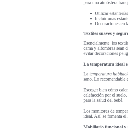
para una atmósfera tranqu
Utilizar estantería
Incluir unas estan
Decoraciones en la
Textiles suaves y segur
Esencialmente, los textil
cama y alfombras sean d
evitar decoraciones pelig
La temperatura ideal e
La
temperatura habitac
sano. Lo recomendable es
Escoger bien cómo calenta
calefacción por el suelo
para la salud del bebé.
Los monitores de temper
ideal. Así, se fomenta el
Mobiliario funcional y