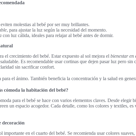
recomendada
 eviten molestias al bebé por ser muy brillantes.
able
, para ajustar la luz según la necesidad del momento.
a
con luz cálida, ideales para relajar al bebé antes de dormir.
natural
ara el crecimiento del bebé. Estar expuesto al sol mejora el
bienestar en 
 saludable. Es recomendable usar cortinas que dejen pasar luz pero sin 
laridad sin sacrificar confort.
a para el ánimo. También beneficia la concentración y la salud en genera
s cómoda la habitación del bebé?
moda para el bebé se hace con varios elementos claves. Desde elegir bi
creen un espacio acogedor. Cada detalle, como los colores y textiles, es 
e decoración
ol importante en el cuarto del bebé. Se recomienda usar colores suaves,