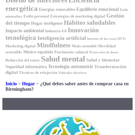
energética
Equilibrio emocional
Energías renovables
Estilo
Gestión
Estilo personal
Estrategias de marketing digital
minimalista
Hábitos saludables
del tiempo
Hogar inteligente
Innovación
Impacto ambiental
Industria 4.0
tecnológica
Inteligencia artificial
Internet de las cosas (IOT)
Mindfulness
Marketing digital
Movilidad
Moda sostenible
Música española
sostenible
Patrimonio cultural
Protección de datos
Salud mental
Salud y bienestar
Reducción del estrés
Tecnología automotriz
Transformación
Seguridad informática
digital
Técnicas de relajación
Vehículos eléctricos
Inicio
>
Hogar
>
¿Qué debes saber antes de comprar casa en
Birmingham?