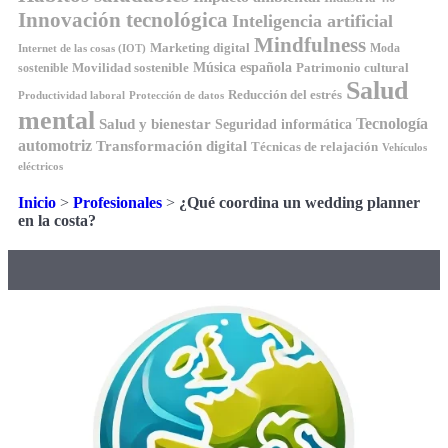
Innovación tecnológica
Inteligencia artificial
Mindfulness
Marketing digital
Moda
Internet de las cosas (IOT)
Música española
Movilidad sostenible
Patrimonio cultural
sostenible
Salud
Reducción del estrés
Productividad laboral
Protección de datos
mental
Tecnología
Salud y bienestar
Seguridad informática
automotriz
Transformación digital
Técnicas de relajación
Vehículos
eléctricos
Inicio
>
Profesionales
>
¿Qué coordina un wedding planner
en la costa?