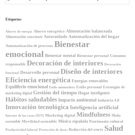
Etiquetas
Ahorro energético
Alimentación balanceada
Ahorro de energía
Automatización del hogar
Autocuidado
Alimentación consciente
Bienestar
Automatización de procesos
emocional
Bienestar mental
Bienestar personal
Consumo
Decoración de interiores
responsable
Decoración
Diseño de interiores
Desarrollo personal
funcional
Eficiencia energética
Energías renovables
Equilibrio emocional
Estilo personal
Estrategias de
Estilo minimalista
Gestión del tiempo
Hogar inteligente
marketing digital
Hábitos saludables
Impacto ambiental
Industria 4.0
Innovación tecnológica
Inteligencia artificial
Mindfulness
Marketing digital
Moda
Internet de las cosas (IOT)
Música española
Movilidad sostenible
Patrimonio cultural
sostenible
Salud
Reducción del estrés
Productividad laboral
Protección de datos