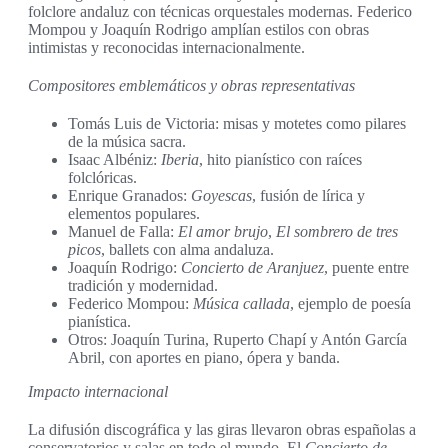
folclore andaluz con técnicas orquestales modernas. Federico
Mompou y Joaquín Rodrigo amplían estilos con obras
intimistas y reconocidas internacionalmente.
Compositores emblemáticos y obras representativas
Tomás Luis de Victoria: misas y motetes como pilares
de la música sacra.
Isaac Albéniz:
Iberia
, hito pianístico con raíces
folclóricas.
Enrique Granados:
Goyescas
, fusión de lírica y
elementos populares.
Manuel de Falla:
El amor brujo
,
El sombrero de tres
picos
, ballets con alma andaluza.
Joaquín Rodrigo:
Concierto de Aranjuez
, puente entre
tradición y modernidad.
Federico Mompou:
Música callada
, ejemplo de poesía
pianística.
Otros: Joaquín Turina, Ruperto Chapí y Antón García
Abril, con aportes en piano, ópera y banda.
Impacto internacional
La difusión discográfica y las giras llevaron obras españolas a
conservatorios y salas en todo el mundo. El
Concierto de