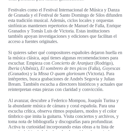
Festivales como el Festival Internacional de Música y Danza
de Granada y el Festival de Santo Domingo de Silos difunden
esta tradición musical. Además, ciclos locales y orquestas
sinfónicas mantienen repertorios de Manuel de Falla, Enrique
Granados y Tomás Luis de Victoria. Estas instituciones
también apoyan investigaciones y ediciones que facilitan el
acceso a fuentes originales.
Si quieres saber qué compositores españoles dejaron huella en
la música clásica, aquí tienes algunas recomendaciones para
escuchar. Empieza con
Concierto de Aranjuez
(Rodrigo),
Iberia
(Albéniz),
El sombrero de tres picos
(Falla),
Goyescas
(Granados) y la
Missa O quam gloriosum
(Victoria). Para
intérpretes, busca grabaciones de Andrés Segovia y Julian
Bream. También escucha a directores históricos y actuales que
reinterpretan estas piezas con claridad y convicción.
Al avanzar, descubre a Federico Mompou, Joaquín Turina y
la abundante música de cámara y coral española. Para una
escucha crítica, observa ritmos populares, modos y el color
tímbrico que imita la guitarra. Visita conciertos y archivos, y
toma nota de bibliografía y discografías para profundizar.
Activa tu curiosidad incorporando estas obras a tu lista de