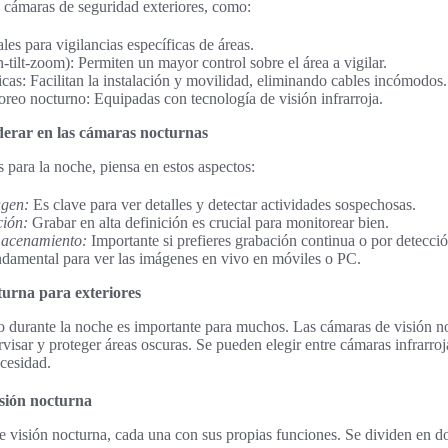
de cámaras de seguridad exteriores, como:
les para vigilancias específicas de áreas.
ilt-zoom): Permiten un mayor control sobre el área a vigilar.
as: Facilitan la instalación y movilidad, eliminando cables incómodos.
reo nocturno: Equipadas con tecnología de visión infrarroja.
iderar en las cámaras nocturnas
para la noche, piensa en estos aspectos:
agen:
Es clave para ver detalles y detectar actividades sospechosas.
ción:
Grabar en alta definición es crucial para monitorear bien.
acenamiento:
Importante si prefieres grabación continua o por detecc
amental para ver las imágenes en vivo en móviles o PC.
urna para exteriores
o durante la noche es importante para muchos. Las cámaras de visión n
visar y proteger áreas oscuras. Se pueden elegir entre cámaras infrarroj
cesidad.
sión nocturna
e visión nocturna, cada una con sus propias funciones. Se dividen en d