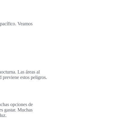
 pacífico. Veamos
octurna. Las áreas al
d previene estos peligros.
uchas opciones de
es gastar. Muchas
luz.