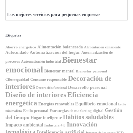
Los mejores servicios para pequeñas empresas
Etiquetas
Ahorro energético
Alimentación balanceada
Alimentación consciente
Automatización del hogar
Autocuidado
Automatización de
Bienestar
procesos
Automatización industrial
emocional
Bienestar mental
Bienestar personal
Decoración de
Consumo responsable
Ciberseguridad
interiores
Desarrollo personal
Decoración funcional
Diseño de interiores
Eficiencia
energética
Equilibrio emocional
Energías renovables
Estilo
Gestión
Estilo personal
Estrategias de marketing digital
minimalista
Hábitos saludables
del tiempo
Hogar inteligente
Innovación
Impacto ambiental
Industria 4.0
tecnológica
Inteligencia artificial
Internet de las cosas (IOT)