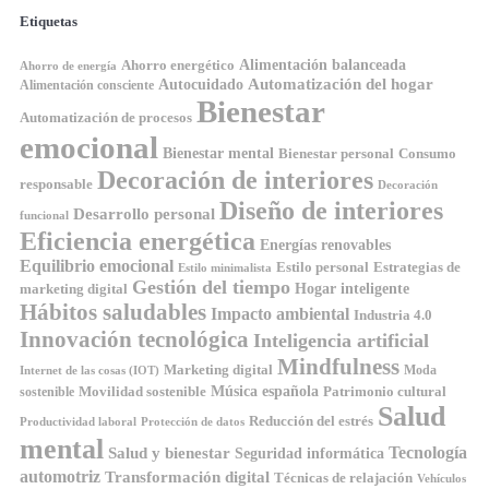
Etiquetas
Ahorro energético
Alimentación balanceada
Ahorro de energía
Automatización del hogar
Autocuidado
Alimentación consciente
Bienestar
Automatización de procesos
emocional
Bienestar mental
Bienestar personal
Consumo
Decoración de interiores
responsable
Decoración
Diseño de interiores
Desarrollo personal
funcional
Eficiencia energética
Energías renovables
Equilibrio emocional
Estilo personal
Estrategias de
Estilo minimalista
Gestión del tiempo
Hogar inteligente
marketing digital
Hábitos saludables
Impacto ambiental
Industria 4.0
Innovación tecnológica
Inteligencia artificial
Mindfulness
Marketing digital
Moda
Internet de las cosas (IOT)
Música española
Movilidad sostenible
Patrimonio cultural
sostenible
Salud
Reducción del estrés
Productividad laboral
Protección de datos
mental
Tecnología
Salud y bienestar
Seguridad informática
automotriz
Transformación digital
Técnicas de relajación
Vehículos