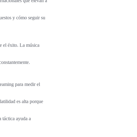
rnacionales que elevan a
puestos y cómo seguir su
 el éxito. La música
constantemente.
eaming para medir el
atilidad es alta porque
a táctica ayuda a