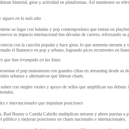
binan historial, giras y actividad en plataformas. Así mantienen su rele
 siguen en lo más alto
iene su lugar con baladas y pop contemporáneo que entran en playlists 
serva su impacto internacional tras décadas de carrera, reforzando su 
onecta con la canción popular y hace giras, lo que aumenta streams y v
rmado el flamenco en pop y urbano, logrando picos recurrentes en lista
s que han irrumpido en las listas
resentan el pop mainstream con grandes cifras en streaming desde su d
idos urbanos y alternativos que lideran charts.
 suben con singles virales y apoyo de sellos que amplifican sus debuts. 
toriales.
es e internacionales que impulsan posiciones
n, Bad Bunny o Camila Cabello multiplican streams y abren puertas a pla
l público y mejoran posiciones en charts nacionales e internacionales.