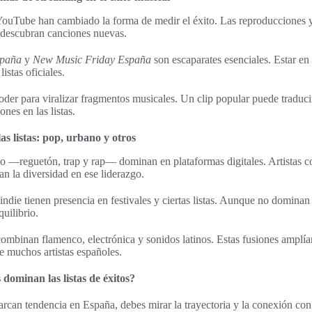
ouTube han cambiado la forma de medir el éxito. Las reproducciones y l
descubran canciones nuevas.
spaña
y
New Music Friday España
son escaparates esenciales. Estar en
istas oficiales.
er para viralizar fragmentos musicales. Un clip popular puede traduci
nes en las listas.
s listas: pop, urbano y otros
no —reguetón, trap y rap— dominan en plataformas digitales. Artistas 
n la diversidad en ese liderazgo.
indie tienen presencia en festivales y ciertas listas. Aunque no dominan
quilibrio.
mbinan flamenco, electrónica y sonidos latinos. Estas fusiones amplía
de muchos artistas españoles.
 dominan las listas de éxitos?
rcan tendencia en España, debes mirar la trayectoria y la conexión co