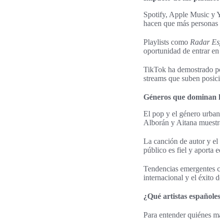
Spotify, Apple Music y Y
hacen que más personas 
Playlists como
Radar E
oportunidad de entrar en l
TikTok ha demostrado pod
streams que suben posicio
Géneros que dominan la
El pop y el género urba
Alborán y Aitana muestra
La canción de autor y el 
público es fiel y aporta e
Tendencias emergentes co
internacional y el éxito 
¿Qué artistas españoles
Para entender quiénes ma