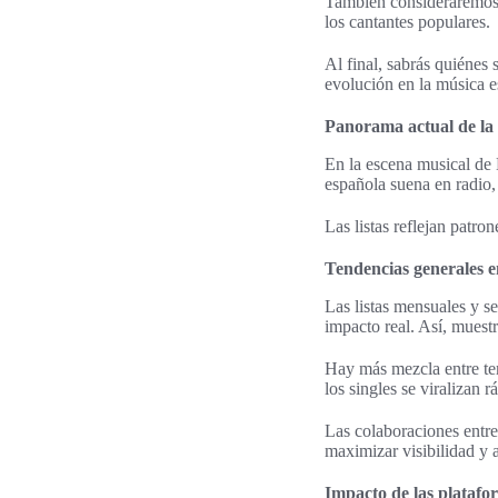
También consideraremos 
los cantantes populares.
Al final, sabrás quiénes
evolución en la música es
Panorama actual de la m
En la escena musical de 
española suena en radio, 
Las listas reflejan pat
Tendencias generales en
Las listas mensuales y
impacto real. Así, muest
Hay más mezcla entre tem
los singles se viralizan r
Las colaboraciones entre 
maximizar visibilidad y a
Impacto de las platafor