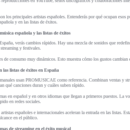
reproducciones en YouTube, sellos discográficos y colaboraciones inte
 son los principales artistas españoles. Entenderás por qué ocupan esos 
pañola y en las listas de éxitos.
úsica española y las listas de éxitos
España, verás cambios rápidos. Hay una mezcla de sonidos que redefine
streaming y festivales.
rones de consumo muy dinámicos. Esto muestra cómo los gustos cambian 
 las listas de éxitos en España
 semanales usan PROMUSICAE como referencia. Combinan ventas y str
ran qué canciones duran y cuáles suben rápido.
as en español y en otros idiomas que llegan a primeros puestos. La vol
ápido en redes sociales.
artistas españoles e internacionales aceleran la entrada en las listas. Est
lcance en el público.
mas de streaming en el éxito musical