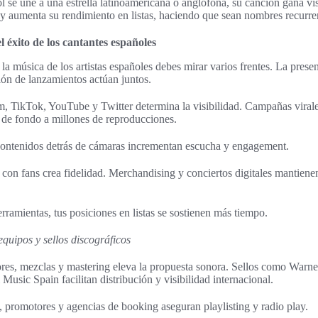
 se une a una estrella latinoamericana o anglófona, su canción gana visi
 y aumenta su rendimiento en listas, haciendo que sean nombres recurren
l éxito de los cantantes españoles
 la música de los artistas españoles debes mirar varios frentes. La presen
ción de lanzamientos actúan juntos.
m, TikTok, YouTube y Twitter determina la visibilidad. Campañas virale
 de fondo a millones de reproducciones.
 contenidos detrás de cámaras incrementan escucha y engagement.
con fans crea fidelidad. Merchandising y conciertos digitales mantienen
erramientas, tus posiciones en listas se sostienen más tiempo.
quipos y sellos discográficos
ores, mezclas y mastering eleva la propuesta sonora. Sellos como Warn
usic Spain facilitan distribución y visibilidad internacional.
promotores y agencias de booking aseguran playlisting y radio play.