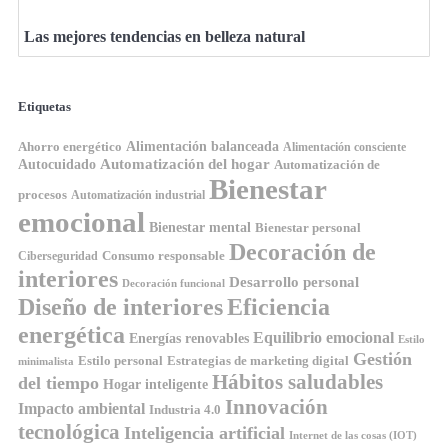
Las mejores tendencias en belleza natural
Etiquetas
Ahorro energético
Alimentación balanceada
Alimentación consciente
Automatización del hogar
Autocuidado
Automatización de
Bienestar
procesos
Automatización industrial
emocional
Bienestar mental
Bienestar personal
Decoración de
Consumo responsable
Ciberseguridad
interiores
Desarrollo personal
Decoración funcional
Diseño de interiores
Eficiencia
energética
Equilibrio emocional
Energías renovables
Estilo
Gestión
Estilo personal
Estrategias de marketing digital
minimalista
Hábitos saludables
del tiempo
Hogar inteligente
Innovación
Impacto ambiental
Industria 4.0
tecnológica
Inteligencia artificial
Internet de las cosas (IOT)