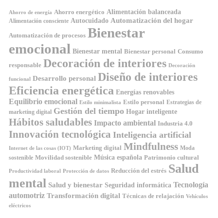
Ahorro energético
Alimentación balanceada
Ahorro de energía
Automatización del hogar
Autocuidado
Alimentación consciente
Bienestar
Automatización de procesos
emocional
Bienestar mental
Bienestar personal
Consumo
Decoración de interiores
responsable
Decoración
Diseño de interiores
Desarrollo personal
funcional
Eficiencia energética
Energías renovables
Equilibrio emocional
Estilo personal
Estrategias de
Estilo minimalista
Gestión del tiempo
Hogar inteligente
marketing digital
Hábitos saludables
Impacto ambiental
Industria 4.0
Innovación tecnológica
Inteligencia artificial
Mindfulness
Marketing digital
Moda
Internet de las cosas (IOT)
Música española
Movilidad sostenible
Patrimonio cultural
sostenible
Salud
Reducción del estrés
Productividad laboral
Protección de datos
mental
Tecnología
Salud y bienestar
Seguridad informática
automotriz
Transformación digital
Técnicas de relajación
Vehículos
eléctricos