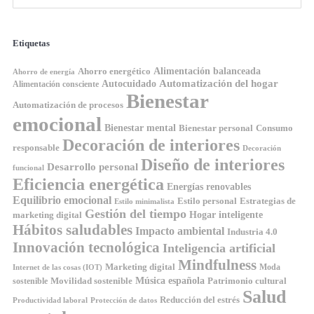
Etiquetas
Ahorro energético
Alimentación balanceada
Ahorro de energía
Automatización del hogar
Autocuidado
Alimentación consciente
Bienestar
Automatización de procesos
emocional
Bienestar mental
Bienestar personal
Consumo
Decoración de interiores
responsable
Decoración
Diseño de interiores
Desarrollo personal
funcional
Eficiencia energética
Energías renovables
Equilibrio emocional
Estilo personal
Estrategias de
Estilo minimalista
Gestión del tiempo
Hogar inteligente
marketing digital
Hábitos saludables
Impacto ambiental
Industria 4.0
Innovación tecnológica
Inteligencia artificial
Mindfulness
Marketing digital
Moda
Internet de las cosas (IOT)
Música española
Movilidad sostenible
Patrimonio cultural
sostenible
Salud
Reducción del estrés
Productividad laboral
Protección de datos