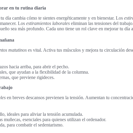
rar en tu rutina diaria
n tu día cambia cómo te sientes energéticamente y en bienestar. Los
esti
 amanecer. Los
estiramientos laborales
eliminan las tensiones del trabajo
ueño sea más profundo. Cada uno tiene un rol clave en mejorar tu día a
 mañana
ntos matutinos
es vital. Activa tus músculos y mejora tu circulación de
azos hacia arriba, para abrir el pecho.
rales, que ayudan a la flexibilidad de la columna.
ernas, que previene rigideces.
trabajo
les
en breves descansos previenen la tensión. Aumentan tu concentració
lo, ideales para aliviar la tensión acumulada.
as muñecas, esenciales para quienes utilizan el ordenador.
da, para combatir el sedentarismo.