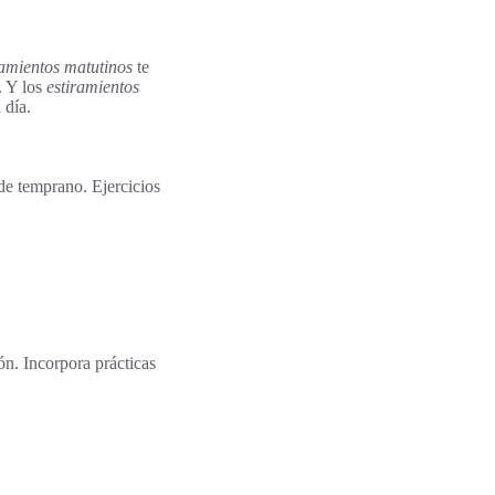
ramientos matutinos
te
. Y los
estiramientos
 día.
sde temprano. Ejercicios
n. Incorpora prácticas