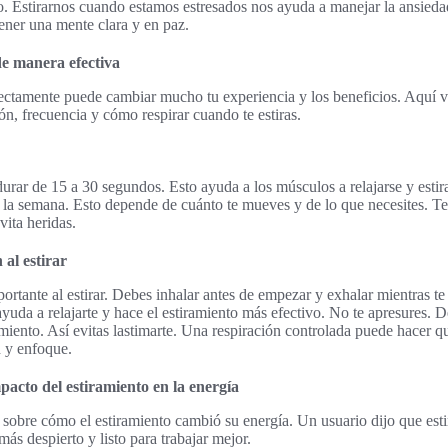
 Estirarnos cuando estamos estresados nos ayuda a manejar la ansiedad
ener una mente clara y en paz.
de manera efectiva
rectamente puede cambiar mucho tu experiencia y los beneficios. Aquí 
ón, frecuencia y cómo respirar cuando te estiras.
urar de 15 a 30 segundos. Esto ayuda a los músculos a relajarse y estir
 a la semana. Esto depende de cuánto te mueves y de lo que necesites. Te
vita heridas.
 al estirar
ortante al estirar. Debes inhalar antes de empezar y exhalar mientras te
yuda a relajarte y hace el estiramiento más efectivo. No te apresures. D
iento. Así evitas lastimarte. Una respiración controlada puede hacer qu
 y enfoque.
pacto del estiramiento en la energía
obre cómo el estiramiento cambió su energía. Un usuario dijo que esti
más despierto y listo para trabajar mejor.