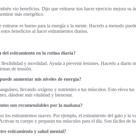
bién vio beneficios. Dijo que estirarse tras hacer ejercicio mejora su 
sentirse más energético.
e estirarse es bueno para la energía y la mente. Hacerlo a menudo puede
stos beneficios al hacer estiramientos diarios.
 del estiramiento en la rutina diaria?
a flexibilidad y movilidad. Ayuda a prevenir lesiones. Hacerlo a diario 
lemas de tensión.
puede aumentar mis niveles de energía?
 sanguíneo, llevando oxígeno y nutrientes a tus músculos. Esto eleva tus 
nes, dándote más vitalidad y bienestar.
ientos son recomendables por la mañana?
 los estiramientos suaves. Por ejemplo, el estiramiento del gato y la va
Activan tu cuerpo y preparan tus músculos para el día. Son fáciles de h
ntre estiramiento y salud mental?