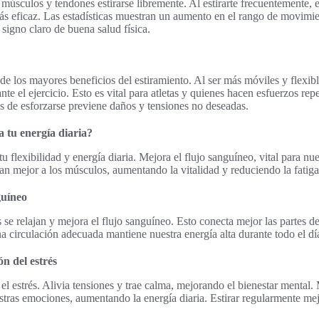
 músculos y tendones estirarse libremente. Al estirarte frecuentemente, 
s eficaz. Las estadísticas muestran un aumento en el rango de movimien
signo claro de buena salud física.
 de los mayores beneficios del estiramiento. Al ser más móviles y flexi
te el ejercicio. Esto es vital para atletas y quienes hacen esfuerzos repet
es de esforzarse previene daños y tensiones no deseadas.
a tu energía diaria?
u flexibilidad y energía diaria. Mejora el flujo sanguíneo, vital para nue
gan mejor a los músculos, aumentando la vitalidad y reduciendo la fatiga
guíneo
s se relajan y mejora el flujo sanguíneo. Esto conecta mejor las partes d
na circulación adecuada mantiene nuestra energía alta durante todo el dí
n del estrés
 el estrés. Alivia tensiones y trae calma, mejorando el bienestar menta
estras emociones, aumentando la energía diaria. Estirar regularmente me