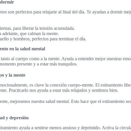
 dormir
rnos
son perfectos para relajarte al final del día. Te ayudan a dormir 
iernas, para liberar la tensión acumulada.
a adelante, que calman la mente.
uello y hombros, perfectos para terminar el día.
ento en la salud mental
a tanto al cuerpo como a la mente. Ayuda a entender mejor nuestras emo
 momento presente y a estar más tranquilos.
po y la mente
emocionalmente, es clave la conexión cuerpo-mente. El estiramiento libe
nte. Practicarlo nos ayuda a estar más relajados y sentirnos bien.
ente, mejoramos nuestra salud mental. Esto hace que el estiramiento s
ad y depresión
tiramiento ayuda a sentirse menos ansioso y deprimido. Activa la circula