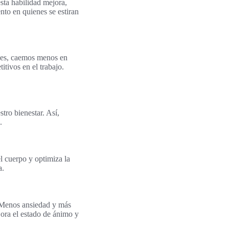
esta habilidad mejora,
to en quienes se estiran
bles, caemos menos en
itivos en el trabajo.
stro bienestar. Así,
.
el cuerpo y optimiza la
a.
l. Menos ansiedad y más
jora el estado de ánimo y