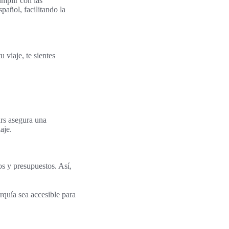
mplir con las
pañol, facilitando la
 viaje, te sientes
rs asegura una
aje.
s y presupuestos. Así,
rquía sea accesible para