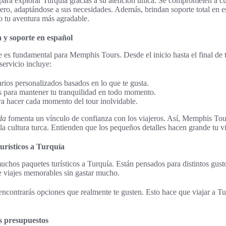
ara explorar Turquía gracias a su atención única. Se comprometen a cu
jero, adaptándose a sus necesidades. Además, brindan soporte total en es
 tu aventura más agradable.
 y soporte en español
e es fundamental para Memphis Tours. Desde el inicio hasta el final de tu
servicio incluye:
arios personalizados basados en lo que te gusta.
s para mantener tu tranquilidad en todo momento.
ra hacer cada momento del tour inolvidable.
da
fomenta un vínculo de confianza con los viajeros. Así, Memphis Tou
la cultura turca. Entienden que los pequeños detalles hacen grande tu vi
urísticos a Turquía
hos paquetes turísticos a Turquía. Están pensados para distintos gusto
e viajes memorables sin gastar mucho.
 encontrarás opciones que realmente te gusten. Esto hace que viajar a Tu
s presupuestos