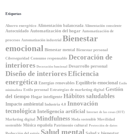
Etiquetas
Ahorro energético
Alimentación balanceada
Alimentación consciente
Automatización del hogar
Autocuidado
Automatización de
Bienestar
procesos
Automatización industrial
emocional
Bienestar mental
Bienestar personal
Decoración de
Consumo responsable
Ciberseguridad
interiores
Desarrollo personal
Decoración funcional
Diseño de interiores
Eficiencia
energética
Equilibrio emocional
Energías renovables
Estilo
Gestión
Estilo personal
Estrategias de marketing digital
minimalista
Hábitos saludables
del tiempo
Hogar inteligente
Innovación
Impacto ambiental
Industria 4.0
tecnológica
Inteligencia artificial
Internet de las cosas (IOT)
Mindfulness
Marketing digital
Movilidad
Moda sostenible
Música española
sostenible
Patrimonio cultural
Protección de datos
Salud mental
Salud y bienestar
Reducción del estrés