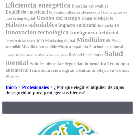
Eficiencia energética
Energías renovables
Equilibrio emocional
Estilo personal
Estrategias de
Estilo minimalista
Gestión del tiempo
Hogar inteligente
marketing digital
Hábitos saludables
Impacto ambiental
Industria 4.0
Innovación tecnológica
Inteligencia artificial
Mindfulness
Marketing digital
Moda
Internet de las cosas (IOT)
Música española
Movilidad sostenible
Patrimonio cultural
sostenible
Salud
Reducción del estrés
Productividad laboral
Protección de datos
mental
Tecnología
Salud y bienestar
Seguridad informática
automotriz
Transformación digital
Técnicas de relajación
Vehículos
eléctricos
Inicio
>
Profesionales
>
¿Por qué elegir el alquiler de cajas
de seguridad para proteger sus bienes?