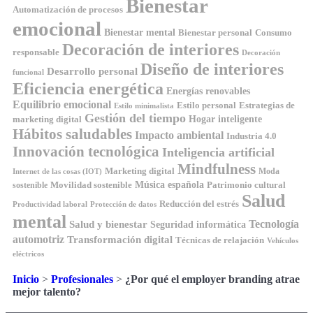
Bienestar
Automatización de procesos
emocional
Bienestar mental
Bienestar personal
Consumo
Decoración de interiores
responsable
Decoración
Diseño de interiores
Desarrollo personal
funcional
Eficiencia energética
Energías renovables
Equilibrio emocional
Estilo personal
Estrategias de
Estilo minimalista
Gestión del tiempo
Hogar inteligente
marketing digital
Hábitos saludables
Impacto ambiental
Industria 4.0
Innovación tecnológica
Inteligencia artificial
Mindfulness
Marketing digital
Moda
Internet de las cosas (IOT)
Música española
Movilidad sostenible
Patrimonio cultural
sostenible
Salud
Reducción del estrés
Productividad laboral
Protección de datos
mental
Tecnología
Salud y bienestar
Seguridad informática
automotriz
Transformación digital
Técnicas de relajación
Vehículos
eléctricos
Inicio
>
Profesionales
>
¿Por qué el employer branding atrae
mejor talento?