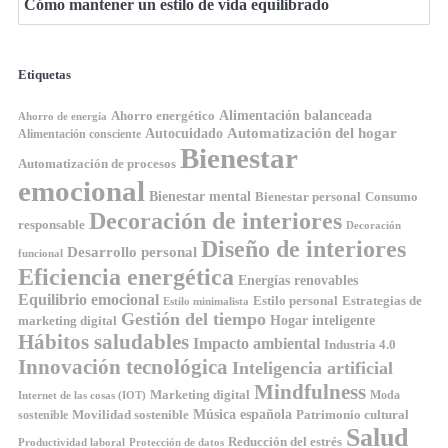
Cómo mantener un estilo de vida equilibrado
Etiquetas
Ahorro energético
Alimentación balanceada
Ahorro de energía
Automatización del hogar
Autocuidado
Alimentación consciente
Bienestar
Automatización de procesos
emocional
Bienestar mental
Bienestar personal
Consumo
Decoración de interiores
responsable
Decoración
Diseño de interiores
Desarrollo personal
funcional
Eficiencia energética
Energías renovables
Equilibrio emocional
Estilo personal
Estrategias de
Estilo minimalista
Gestión del tiempo
Hogar inteligente
marketing digital
Hábitos saludables
Impacto ambiental
Industria 4.0
Innovación tecnológica
Inteligencia artificial
Mindfulness
Marketing digital
Moda
Internet de las cosas (IOT)
Música española
Movilidad sostenible
Patrimonio cultural
sostenible
Salud
Reducción del estrés
Productividad laboral
Protección de datos