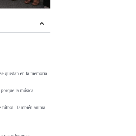
 se quedan en la memoria
e porque la música
e fútbol. También anima
la y sus lenguas