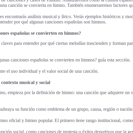
 una canción se convierta en himno. También enumeraremos factores qu
nes encontrarás análisis musical y lírico. Verás ejemplos históricos y m
 entender por qué algunas canciones españolas son himnos.
ones españolas se convierten en himnos?
s claves para entender por qué ciertas melodías trascienden y forman par
unas canciones españolas se convierten en himnos? guía esta sección.
ntre el uso individual y el valor social de una canción.
contexto musical y social
no, empieza por la definición de himno: una canción que adquiere un va
 subraya su función como emblema de un grupo, causa, región o nación
imno oficial y himno popular. El primero tiene rango institucional, com
pción social, como canciones de protesta o éxitos deportivos que la gen