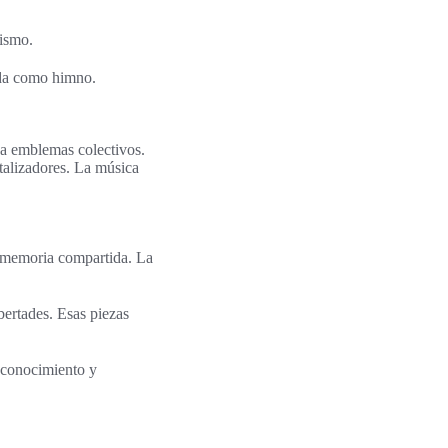
lismo.
lida como himno.
 a emblemas colectivos.
talizadores. La música
n memoria compartida. La
bertades. Esas piezas
econocimiento y