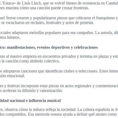
’Estaca» de Lluís Llach, que se volvió himno de resistencia en Cataluñ
nes muestra cómo una canción puede cruzar fronteras.
l Serrat crearon y popularizaron piezas que criticaron el franquismo 
 se escucharon en recitales, festivales y actos de protesta.
sociales adaptaron melodías populares para sus campañas. La autoría, di
estos himnos.
co: manifestaciones, eventos deportivos y celebraciones
timo al masivo empieza en encuentros privados y termina en plazas y est
a la canción como símbolo colectivo.
os adoptaron canciones que identifican clubes o selecciones. Estos himn
nión emocional.
les y festivas incorporan estas piezas en actos regionales y conmemoraci
es aceleran su difusión y canonización.
idad nacional e influencia musical
les, observa cómo la música refleja la sociedad. La cultura española se
rdos compartidos. Esa memoria sonora ayuda a definir qué sientes como