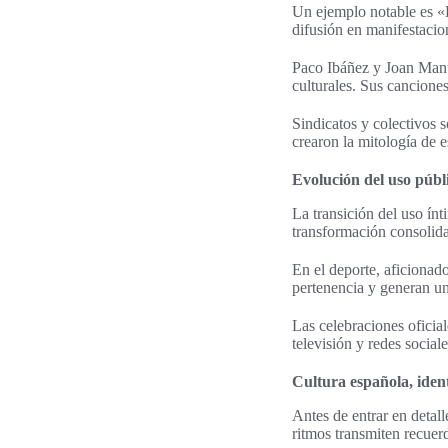
Un ejemplo notable es «L
difusión en manifestacio
Paco Ibáñez y Joan Manue
culturales. Sus canciones
Sindicatos y colectivos 
crearon la mitología de 
Evolución del uso públi
La transición del uso ín
transformación consolid
En el deporte, aficionad
pertenencia y generan u
Las celebraciones oficia
televisión y redes social
Cultura española, ident
Antes de entrar en detal
ritmos transmiten recue