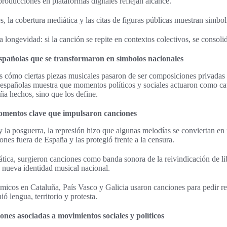
producciones en plataformas digitales reflejan alcance.
s, la cobertura mediática y las citas de figuras públicas muestran simbo
a longevidad: si la canción se repite en contextos colectivos, se conso
españolas que se transformaron en símbolos nacionales
s cómo ciertas piezas musicales pasaron de ser composiciones privadas
 españolas muestra que momentos políticos y sociales actuaron como ca
a hechos, sino que los define.
momentos clave que impulsaron canciones
y la posguerra, la represión hizo que algunas melodías se conviertan e
ones fuera de España y las protegió frente a la censura.
tica, surgieron canciones como banda sonora de la reivindicación de li
 nueva identidad musical nacional.
icos en Cataluña, País Vasco y Galicia usaron canciones para pedir r
 lengua, territorio y protesta.
ones asociadas a movimientos sociales y políticos