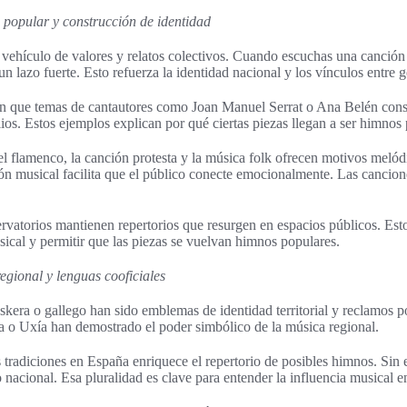
 popular y construcción de identidad
vehículo de valores y relatos colectivos. Cuando escuchas una canción
 un lazo fuerte. Esto refuerza la identidad nacional y los vínculos entre 
n que temas de cantautores como Joan Manuel Serrat o Ana Belén cons
s. Estos ejemplos explican por qué ciertas piezas llegan a ser himnos 
l flamenco, la canción protesta y la música folk ofrecen motivos melódi
ión musical facilita que el público conecte emocionalmente. Las cancio
ervatorios mantienen repertorios que resurgen en espacios públicos. Est
sical y permitir que las piezas se vuelvan himnos populares.
regional y lenguas cooficiales
skera o gallego han sido emblemas de identidad territorial y reclamos po
a o Uxía han demostrado el poder simbólico de la música regional.
 tradiciones en España enriquece el repertorio de posibles himnos. Sin
nacional. Esa pluralidad es clave para entender la influencia musical en