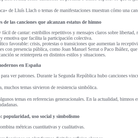
a» de Lluís Llach o temas de manifestaciones muestran cómo una canc
s de las canciones que alcanzan estatus de himno
ácil de cantar: estribillos repetitivos y mensajes claros sobre libertad, r
y emotiva que facilita la participación colectiva.
tico favorable: crisis, protestas o transiciones que aumentan la receptiv
tes con presencia pública, como Joan Manuel Serrat o Paco Ibáñez, que 
anción se reinterpreta en distintos estilos y situaciones.
 modernos en España
 para ver patrones. Durante la Segunda República hubo canciones vincul
a, muchos temas sirvieron de resistencia simbólica.
algunos temas en referencias generacionales. En la actualidad, himnos
iudadanas.
 popularidad, uso social y simbolismo
ombina métricas cuantitativas y cualitativas.