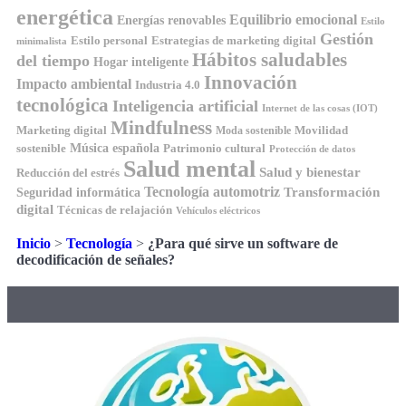
energética
Equilibrio emocional
Energías renovables
Estilo
Gestión
Estilo personal
Estrategias de marketing digital
minimalista
Hábitos saludables
del tiempo
Hogar inteligente
Innovación
Impacto ambiental
Industria 4.0
tecnológica
Inteligencia artificial
Internet de las cosas (IOT)
Mindfulness
Marketing digital
Movilidad
Moda sostenible
Música española
sostenible
Patrimonio cultural
Protección de datos
Salud mental
Salud y bienestar
Reducción del estrés
Tecnología automotriz
Transformación
Seguridad informática
digital
Técnicas de relajación
Vehículos eléctricos
Inicio
>
Tecnología
>
¿Para qué sirve un software de
decodificación de señales?