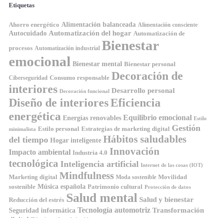
Etiquetas
Ahorro energético
Alimentación balanceada
Alimentación consciente
Automatización del hogar
Autocuidado
Automatización de
Bienestar
procesos
Automatización industrial
emocional
Bienestar mental
Bienestar personal
Decoración de
Consumo responsable
Ciberseguridad
interiores
Desarrollo personal
Decoración funcional
Diseño de interiores
Eficiencia
energética
Equilibrio emocional
Energías renovables
Estilo
Gestión
Estilo personal
Estrategias de marketing digital
minimalista
Hábitos saludables
del tiempo
Hogar inteligente
Innovación
Impacto ambiental
Industria 4.0
tecnológica
Inteligencia artificial
Internet de las cosas (IOT)
Mindfulness
Marketing digital
Movilidad
Moda sostenible
Música española
sostenible
Patrimonio cultural
Protección de datos
Salud mental
Salud y bienestar
Reducción del estrés
Tecnología automotriz
Transformación
Seguridad informática