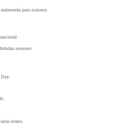
 autonomía para sesiones
utacional.
brindan sensores
e Day.
le.
arias lentes.