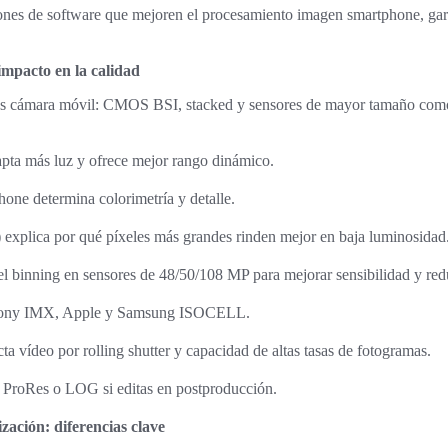
ones de software que mejoren el procesamiento imagen smartphone, gara
impacto en la calidad
es cámara móvil: CMOS BSI, stacked y sensores de mayor tamaño como
pta más luz y ofrece mejor rango dinámico.
ne determina colorimetría y detalle.
 explica por qué píxeles más grandes rinden mejor en baja luminosidad
el binning en sensores de 48/50/108 MP para mejorar sensibilidad y redu
Sony IMX, Apple y Samsung ISOCELL.
cta vídeo por rolling shutter y capacidad de altas tasas de fotogramas.
ProRes o LOG si editas en postproducción.
ización: diferencias clave