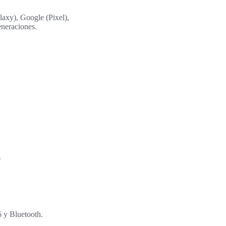
axy), Google (Pixel),
eneraciones.
.
 y Bluetooth.