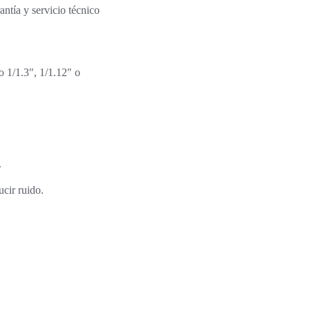
ntía y servicio técnico
 1/1.3″, 1/1.12″ o
.
cir ruido.