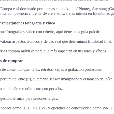
 Europa está dominado por marcas como Apple (iPhone), Samsung (Gal
 La competencia entre hardware y software es intensa en las últimas g
r smartphones fotografía y video
one fotografía y video con criterio, aquí tienes una guía práctica.
alorar aspectos técnicos y de uso real que determinan la calidad final.
terios compra móvil cámara que más impactan en tus fotos y vídeos.
es de comprar
o de contenido que harás: retratos, viajes o grabación profesional.
apertura de lente (f/), el tamaño sensor smartphone y el tamaño del píxel
n en detalle y rendimiento con poca luz.
gestión térmica para sesiones largas.
n codecs como HEIF o HEVC y opciones de conectividad como Wi‑Fi 6