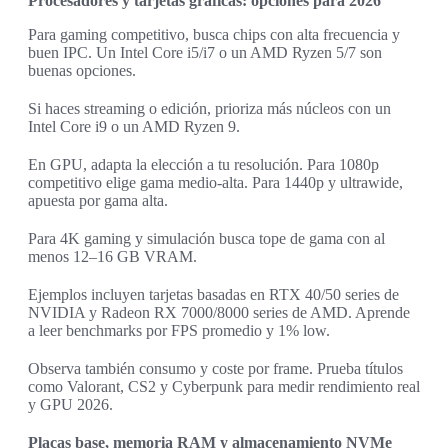
Procesadores y tarjetas gráficas: opciones para 2026
Para gaming competitivo, busca chips con alta frecuencia y
buen IPC. Un Intel Core i5/i7 o un AMD Ryzen 5/7 son
buenas opciones.
Si haces streaming o edición, prioriza más núcleos con un
Intel Core i9 o un AMD Ryzen 9.
En GPU, adapta la elección a tu resolución. Para 1080p
competitivo elige gama medio-alta. Para 1440p y ultrawide,
apuesta por gama alta.
Para 4K gaming y simulación busca tope de gama con al
menos 12–16 GB VRAM.
Ejemplos incluyen tarjetas basadas en RTX 40/50 series de
NVIDIA y Radeon RX 7000/8000 series de AMD. Aprende
a leer benchmarks por FPS promedio y 1% low.
Observa también consumo y coste por frame. Prueba títulos
como Valorant, CS2 y Cyberpunk para medir rendimiento real
y GPU 2026.
Placas base, memoria RAM y almacenamiento NVMe