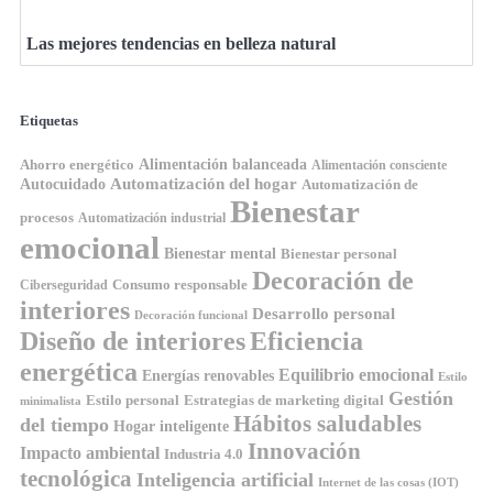
Las mejores tendencias en belleza natural
Etiquetas
Ahorro energético
Alimentación balanceada
Alimentación consciente
Automatización del hogar
Autocuidado
Automatización de
Bienestar
procesos
Automatización industrial
emocional
Bienestar mental
Bienestar personal
Decoración de
Consumo responsable
Ciberseguridad
interiores
Desarrollo personal
Decoración funcional
Diseño de interiores
Eficiencia
energética
Equilibrio emocional
Energías renovables
Estilo
Gestión
Estilo personal
Estrategias de marketing digital
minimalista
Hábitos saludables
del tiempo
Hogar inteligente
Innovación
Impacto ambiental
Industria 4.0
tecnológica
Inteligencia artificial
Internet de las cosas (IOT)