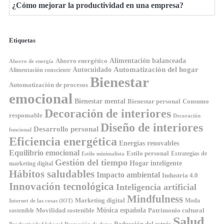
¿Cómo mejorar la productividad en una empresa?
Etiquetas
Ahorro energético
Alimentación balanceada
Ahorro de energía
Automatización del hogar
Autocuidado
Alimentación consciente
Bienestar
Automatización de procesos
emocional
Bienestar mental
Bienestar personal
Consumo
Decoración de interiores
responsable
Decoración
Diseño de interiores
Desarrollo personal
funcional
Eficiencia energética
Energías renovables
Equilibrio emocional
Estilo personal
Estrategias de
Estilo minimalista
Gestión del tiempo
Hogar inteligente
marketing digital
Hábitos saludables
Impacto ambiental
Industria 4.0
Innovación tecnológica
Inteligencia artificial
Mindfulness
Marketing digital
Moda
Internet de las cosas (IOT)
Música española
Movilidad sostenible
Patrimonio cultural
sostenible
Salud
Reducción del estrés