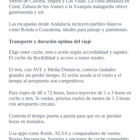
Sierras de Cazorla, Segura y Las Villas. La costa andaluza en
Conil, Zahara de los Atunes o la Axarquía malagueña ofrece
gastronomía y sol.
Las escapadas desde Andalucía incluyen pueblos blancos
como Ronda o Grazalema, ideales para paisaje y patrimonio.
Transporte y duración óptima del viaje
Elige entre coche, tren o avión según accesibilidad y rapidez.
El coche da flexibilidad y acceso a zonas rurales.
El tren, con AVE y Media Distancia, conecta ciudades
grandes sin perder tiempo. El avión ayuda si el vuelo y el
tiempo al aeropuerto son competitivos.
Para viajes de 48 o 72 horas, busca trayectos de 1 a 3 horas en
coche o tren. Si vuelas, prioriza vuelos de menos de 1.5 horas
con aeropuerto cercano.
Controla el tiempo puerta a puerta para que no se pierdan
horas en traslados.
Usa apps como Renfe, ALSA y comparadores de vuelos.
Revisa frecuencias, horarios y opciones de coche compartido.